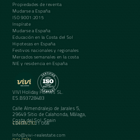
Propiedades de reventa
Mudarse a España
ISO 9001:2015
Inspírate
Mudarse a España
Educación en la Costa del Sol
Hipotecas en España
Festivos nacionales y regionales
Mercados semanales en la costa
NIE y residencia en España
VIVI Holiday Homes SL.
ES.B93728483
Calle Almendralejo de Jarales 5,
29649 Sitio de Calahonda, Málaga,
Costa del Sol, Spain
CONTACTO
+34 95 11 21 068
Info@vivi-realestate.com