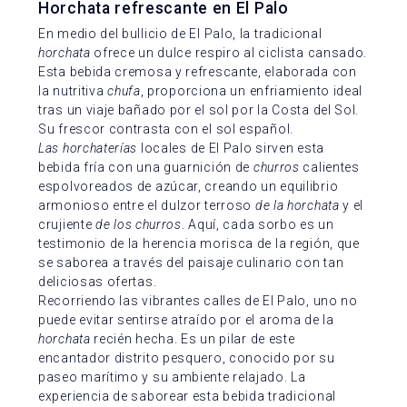
Horchata refrescante en El Palo
En medio del bullicio de El Palo, la tradicional
horchata
ofrece un dulce respiro al ciclista cansado.
Esta bebida cremosa y refrescante, elaborada con
la nutritiva
chufa
, proporciona un enfriamiento ideal
tras un viaje bañado por el sol por la Costa del Sol.
Su frescor contrasta con el sol español.
Las horchaterías
locales de El Palo sirven esta
bebida fría con una guarnición de
churros
calientes
espolvoreados de azúcar, creando un equilibrio
armonioso entre el dulzor terroso
de la horchata
y el
crujiente
de los churros
. Aquí, cada sorbo es un
testimonio de la herencia morisca de la región, que
se saborea a través del paisaje culinario con tan
deliciosas ofertas.
Recorriendo las vibrantes calles de El Palo, uno no
puede evitar sentirse atraído por el aroma de la
horchata
recién hecha. Es un pilar de este
encantador distrito pesquero, conocido por su
paseo marítimo y su ambiente relajado. La
experiencia de saborear esta bebida tradicional