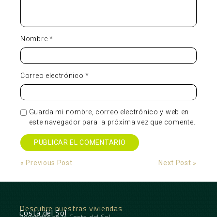
Nombre
*
Correo electrónico
*
Guarda mi nombre, correo electrónico y web en
este navegador para la próxima vez que comente.
Alternative:
« Previous Post
Next Post »
Descubre nuestras viviendas
Costa del Sol
Viviendas en la Costa del Sol