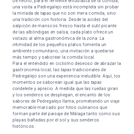
De hecho, para el ferviente entusiasta de la comida,
una visita a Pedregalejo está incompleta sin probar
la miríada de
tapas
que no son mera comida, sino
una tradición con historia. Desde la acidez del
salpicón de mariscos
fresco hasta el sutil picante
de
las albóndigas en salsa
, cada plato ofrece un
vistazo al alma gastronómica de la zona. La
intimidad de los pequeños platos fomenta un
ambiente comunitario; una invitación a quedarse
más tiempo y saborear la comida local.
Para el entendido en ciclismo deseoso de abrazar la
gastronomía local, las
tapas
tradicionales de
Pedregalejo son una experiencia ineludible. Aquí, los
momentos se saborean igual que las
tapas:
con
deleite y aprecio. A medida que las ruedas giran
y los senderos se despliegan, el encanto de los
sabores de Pedregalejo llama, prometiendo un viaje
memorable marcado por hitos culinarios que
forman parte del paisaje de Málaga tanto como sus
playas bañadas por el sol y sus senderos
históricos.