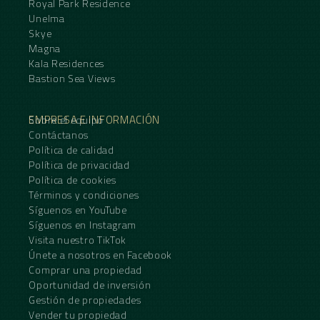
Royal Park Residence
Unelma
Skye
Magna
Kala Residences
Bastion Sea Views
EMPRESA E INFORMACIÓN
Sobre el equipo
Contáctanos
Política de calidad
Política de privacidad
Política de cookies
Términos y condiciones
Síguenos en YouTube
Síguenos en Instagram
Visita nuestro TikTok
Únete a nosotros en Facebook
Comprar una propiedad
Oportunidad de inversión
Gestión de propiedades
Vender tu propiedad