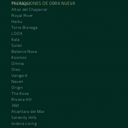
PROMOCIONES DE OBRA NUEVA
The Eagle
Altos del Chaparral
Royal River
Haiku
Torre Biznaga
LOOA
Kala
Soleil
Balance Nova
Kosmos
Omnia
Oleo
Vangard
Naven
Origin
The Kove
Riviera Hill
360
Alcantara del Mar
Serenity Hills
Isidora Living