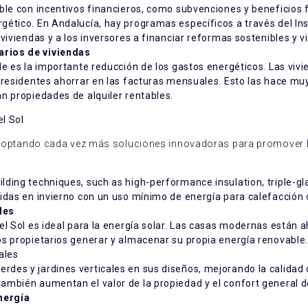
ble con incentivos financieros, como subvenciones y beneficios fi
ético. En Andalucía, hay programas específicos a través del Insti
viviendas y a los inversores a financiar reformas sostenibles y 
arios de viviendas
ble es la importante reducción de los gastos energéticos. Las v
 residentes ahorrar en las facturas mensuales. Esto las hace mu
n propiedades de alquiler rentables.
el Sol
á adoptando cada vez más soluciones innovadoras para promover l
lding techniques, such as high-performance insulation, triple-g
idas en invierno con un uso mínimo de energía para calefacción 
les
el Sol es ideal para la energía solar. Las casas modernas están 
os propietarios generar y almacenar su propia energía renovable
ales
es y jardines verticales en sus diseños, mejorando la calidad de
mbién aumentan el valor de la propiedad y el confort general de
nergía