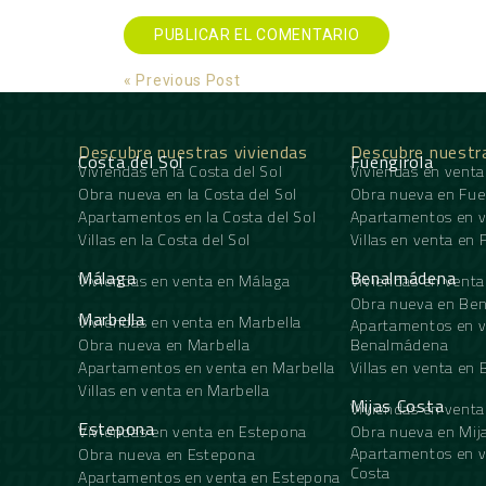
Alternative:
« Previous Post
Descubre nuestras viviendas
Descubre nuestr
Costa del Sol
Fuengirola
Viviendas en la Costa del Sol
Viviendas en venta
Obra nueva en la Costa del Sol
Obra nueva en Fue
Apartamentos en la Costa del Sol
Apartamentos en v
Villas en la Costa del Sol
Villas en venta en 
Málaga
Benalmádena
Viviendas en venta en Málaga
Viviendas en vent
Obra nueva en Be
Marbella
Viviendas en venta en Marbella
Apartamentos en v
Obra nueva en Marbella
Benalmádena
Apartamentos en venta en Marbella
Villas en venta e
Villas en venta en Marbella
Mijas Costa
Viviendas en venta
Estepona
Viviendas en venta en Estepona
Obra nueva en Mij
Apartamentos en v
Obra nueva en Estepona
Costa
Apartamentos en venta en Estepona