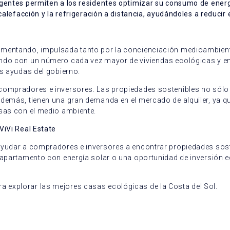
gentes permiten a los residentes optimizar su consumo de energí
 calefacción y la refrigeración a distancia, ayudándoles a reduci
aumentando, impulsada tanto por la concienciación medioambien
endo con un número cada vez mayor de viviendas ecológicas y en
as ayudas del gobierno.
compradores e inversores. Las propiedades sostenibles no sólo 
Además, tienen una gran demanda en el mercado de alquiler, ya 
osas con el medio ambiente.
ViVi Real Estate
ayudar a compradores e inversores a encontrar propiedades soste
n apartamento con energía solar o una oportunidad de inversión 
 explorar las mejores casas ecológicas de la Costa del Sol.