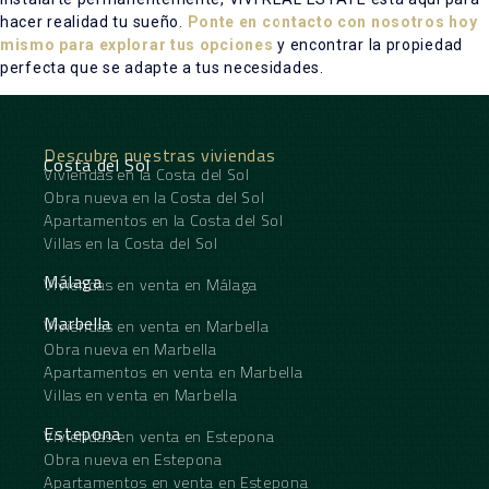
hacer realidad tu sueño.
Ponte en contacto con nosotros hoy
mismo para explorar tus opciones
y encontrar la propiedad
perfecta que se adapte a tus necesidades.
Descubre nuestras viviendas
Costa del Sol
Viviendas en la Costa del Sol
Obra nueva en la Costa del Sol
Apartamentos en la Costa del Sol
Villas en la Costa del Sol
Málaga
Viviendas en venta en Málaga
Marbella
Viviendas en venta en Marbella
Obra nueva en Marbella
Apartamentos en venta en Marbella
Villas en venta en Marbella
Estepona
Viviendas en venta en Estepona
Obra nueva en Estepona
Apartamentos en venta en Estepona