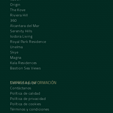
Origin
The Kove
Riviera Hill
360
Alcantara del Mar
Serenity Hills
Isidora Living
Royal Park Residence
Unelma
Skye
Magna
Kala Residences
Bastion Sea Views
EMPRESA E INFORMACIÓN
Sobre el equipo
Contáctanos
Política de calidad
Política de privacidad
Política de cookies
Términos y condiciones