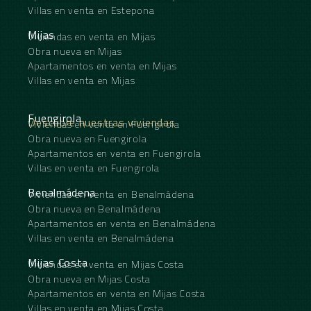
Villas en venta en Estepona
Mijas
Viviendas en venta en Mijas
Obra nueva en Mijas
Apartamentos en venta en Mijas
Villas en venta en Mijas
Fuengirola
Descubre nuestras viviendas
Viviendas en venta en Fuengirola
Obra nueva en Fuengirola
Apartamentos en venta en Fuengirola
Villas en venta en Fuengirola
Benalmádena
Viviendas en venta en Benalmádena
Obra nueva en Benalmádena
Apartamentos en venta en Benalmádena
Villas en venta en Benalmádena
Mijas Costa
Viviendas en venta en Mijas Costa
Obra nueva en Mijas Costa
Apartamentos en venta en Mijas Costa
Villas en venta en Mijas Costa