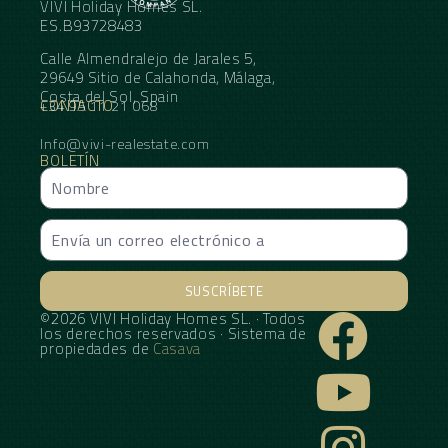
VIVI Holiday Homes SL.
ES.B93728483
Calle Almendralejo de Jarales 5,
29649 Sitio de Calahonda, Málaga,
Costa del Sol, Spain
CONTACTO
+34 95 11 21 068
Info@vivi-realestate.com
BOLETÍN
SUSCRÍBETE
©2026 VIVI Holiday Homes SL. · Todos
Alternative:
los derechos reservados · Sistema de
propiedades de
Casava