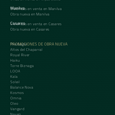
Manilva
Viviendas en venta en Manilva
Obra nueva en Manilva
Casares
Viviendas en venta en Casares
Obra nueva en Casares
PROMOCIONES DE OBRA NUEVA
The Eagle
Altos del Chaparral
Royal River
Haiku
Torre Biznaga
LOOA
Kala
Soleil
Balance Nova
Kosmos
Omnia
Oleo
Vangard
Naven