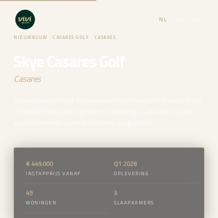
NL
|
EN
|
ES
NIEUWBOUW · CASARES GOLF · CASARES
Skye Casares Golf
Casares
Appartementen met 3 slaapkamers op Casares Golf, naast Finca
Cortesín. Infinity pool, gym en co-working — alle units op het
zuidwesten met panoramisch zee- en golfzicht.
€ 449.000
Q1 2028
INSTAPPRIJS VANAF
OPLEVERING
49
3
WONINGEN
SLAAPKAMERS