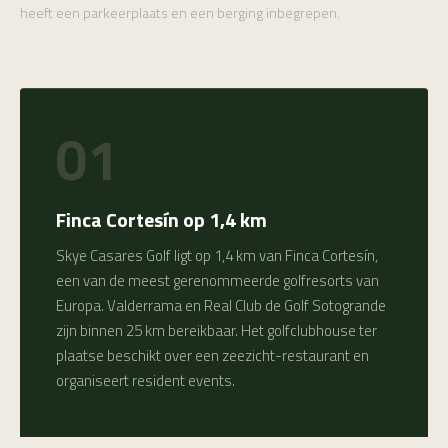
heeft een parkeerplaats en een berging inbegrepen.
01
Finca Cortesín op 1,4 km
Skye Casares Golf ligt op 1,4 km van Finca Cortesín,
een van de meest gerenommeerde golfresorts van
Europa. Valderrama en Real Club de Golf Sotogrande
zijn binnen 25 km bereikbaar. Het golfclubhouse ter
plaatse beschikt over een zeezicht-restaurant en
organiseert resident events.