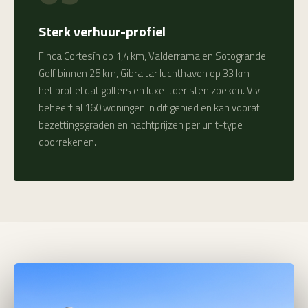
Sterk verhuur-profiel
Finca Cortesín op 1,4 km, Valderrama en Sotogrande
Golf binnen 25 km, Gibraltar luchthaven op 33 km —
het profiel dat golfers en luxe-toeristen zoeken. Vivi
beheert al 160 woningen in dit gebied en kan vooraf
bezettingsgraden en nachtprijzen per unit-type
doorrekenen.