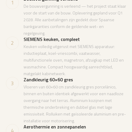
1
De bouwvergunning is verleend — het project staat klaar
voor de start van de bouw. Oplevering gepland voor Q1
2028. Alle aanbetalingen zijn gedekt door Spaanse
bankgaranties conform de geldende wet- en
regelgeving.
SIEMENS keuken, compleet
2
Keuken volledig uitgerust met SIEMENS apparatuur:
inductieplaat, koel-vriescombi, vaatwasser,
multifunctionele oven, magnetron, afzuigkap met LED en
wasmachine. Compact hoogwaardig aanrechtblad,
matgelakt kabinetwerk.
Zandkleurig 60×60 gres
3
Vloeren van 60×60 cm zandkleurig gres porcelánico,
binnen en buiten identiek afgewerkt voor een naadloze
overgang naar het terras. Aluminium kozijnen met
thermische onderbreking en dubbel glas met lage
emissiviteit. Rolluiken met geïsoleerde aluminium en pre-
installatie voor motorisering.
Aerothermie en zonnepanelen
4