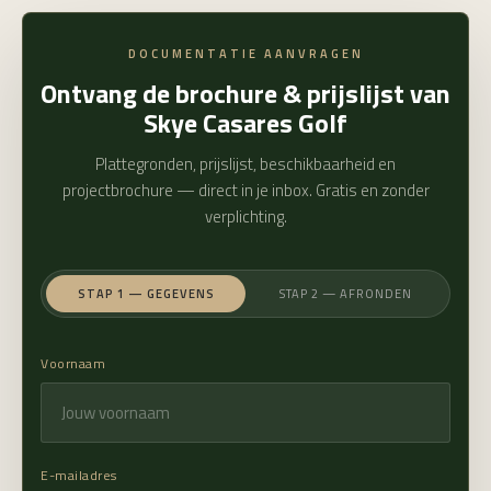
DOCUMENTATIE AANVRAGEN
Ontvang de brochure & prijslijst van
Skye Casares Golf
privacyverklaring
Plattegronden, prijslijst, beschikbaarheid en
projectbrochure — direct in je inbox. Gratis en zonder
verplichting.
STAP 1 — GEGEVENS
STAP 2 — AFRONDEN
Voornaam
E-mailadres