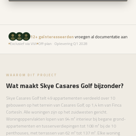
12+ geïnteresseerden
vroegen al documentatie aan
Exclusief via ViVi
Off-plan · Oplevering Q1 2028
WAAROM DIT PROJECT
Wat maakt Skye Casares Golf bijzonder?
Skye Casares Golf telt 49 appartementen verdeeld over 10
gebouwen op het terrein van Casares Golf, op 1,4 km van Finca
Cortesín. Alle woningen zijn op het zuidwesten gericht.
Woningoppervlakten lopen van 94 m² interieur bij begane grond-
appartementen en tussenverdiepingen tot 108 m² bij de 10
penthouses, met terrassen van 62 m² tot 137 m². Elke woning