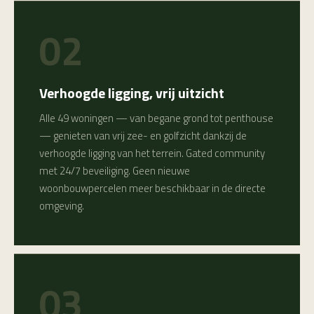
02
Verhoogde ligging, vrij uitzicht
Alle 49 woningen — van begane grond tot penthouse
— genieten van vrij zee- en golfzicht dankzij de
verhoogde ligging van het terrein. Gated community
met 24/7 beveiliging. Geen nieuwe
woonbouwpercelen meer beschikbaar in de directe
omgeving.
03