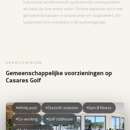
Individueel aerothermisch systeem met zonnepanelen
als back-up voor warm water. Directe expansie-airco met
geïsoleerde kanalen in woonkamer en slaapkamers. EV-
laadpunten pre-installatie in de parkeergarage.
VOORZIENINGEN
Gemeenschappelijke voorzieningen op
Casares Golf
Infinity pool
Zeezicht-solarium
Gym & fitness
Co-working
Golf clubhouse