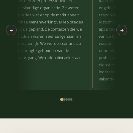
t.
als een zeer professionele en
Vanaf het eerste c
deskundige organisatie. Ze weten
ongelooflijk behul
precies wat er op de markt speelt.
responsief. Ze be
Onze samenwerking verliep precies
ik zocht en hielpe
zoals gepland. De contacten die we
appartement te vi
←
→
de
hadden waren zeer aangenaam en
van de lokale mark
.
persoonlijk. We werden continu op
waardevol en ze 
de hoogte gehouden van de
door het hele pro
Een
voortgang. We raden Vivi zeker aan.
professionaliteit e
es.
diensten ten zeers
iedereen die wil i
vakantiewoning.