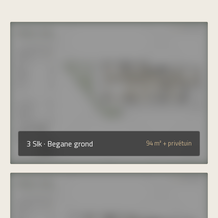
3 Slk · Begane grond
94 m² + privétuin