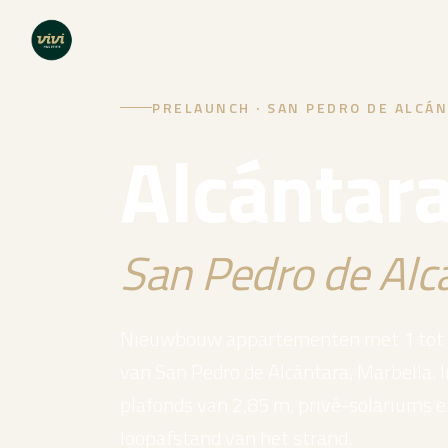
PRELAUNCH · SAN PEDRO DE ALCÁN
Alcántar
San Pedro de Alc
Nieuwbouw appartementen met 1 tot 3
van San Pedro de Alcántara, Marbella. I
plafonds van 2,85 m, privé-solariums
loopafstand van het strand.