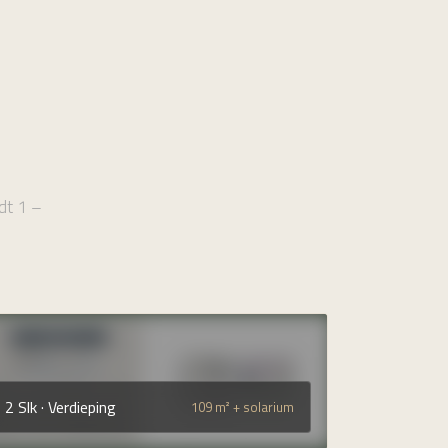
edt 1 –
2 Slk · Verdieping
109 m² + solarium