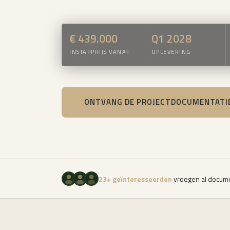
€ 439.000
Q1 2028
INSTAPPRIJS VANAF
OPLEVERING
ONTVANG DE PROJECTDOCUMENTATI
23+ geïnteresseerden
vroegen al docume