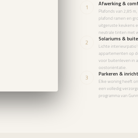
Afwerking & comf
1
Plafonds van 2,85 m,
plafond ramen en gro
uitgeruste keukens 
neutrale tinten met 
Solariums & buit
2
Lichte interieurpatio'
appartementen op de
voor buitenleven in a
oostoriëntatie.
Parkeren & inrich
3
Elke woning heeft o
een volledig verzorgd
programma van Gunni 