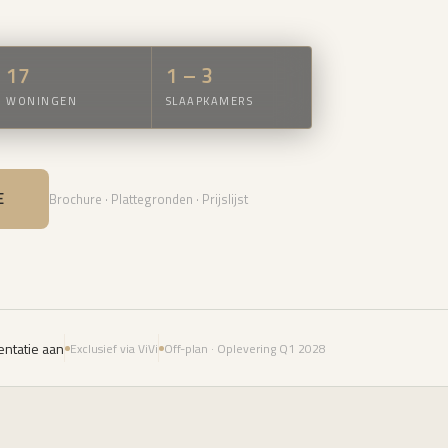
17
1 – 3
WONINGEN
SLAAPKAMERS
E
Brochure · Plattegronden · Prijslijst
ntatie aan
Exclusief via ViVi
Off-plan · Oplevering Q1 2028