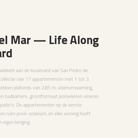
el Mar — Life Along
ard
wikkeld aan de boulevard van San Pedro de
 collectie van 17 appartementen met 1 tot 3
ebben plafonds van 2,85 m, vloerverwarming,
 en badkamers, grootformaat porseleinen vloeren
urpatio's. De appartementen op de eerste
en ruim privé-solarium, en elke woning heeft
 eigen berging.