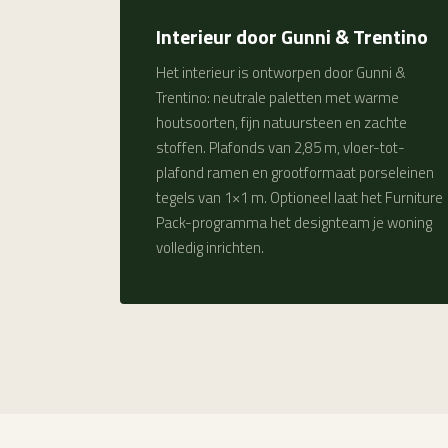
Interieur door Gunni & Trentino
Het interieur is ontworpen door Gunni &
Trentino: neutrale paletten met warme
houtsoorten, fijn natuursteen en zachte
stoffen. Plafonds van 2,85 m, vloer-tot-
plafond ramen en grootformaat porseleinen
tegels van 1×1 m. Optioneel laat het Furniture
Pack-programma het designteam je woning
volledig inrichten.