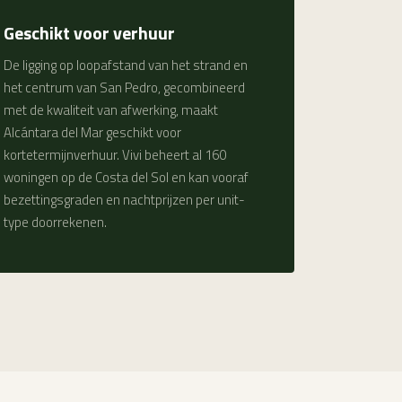
Geschikt voor verhuur
De ligging op loopafstand van het strand en
het centrum van San Pedro, gecombineerd
met de kwaliteit van afwerking, maakt
Alcántara del Mar geschikt voor
kortetermijnverhuur. Vivi beheert al 160
woningen op de Costa del Sol en kan vooraf
bezettingsgraden en nachtprijzen per unit-
type doorrekenen.