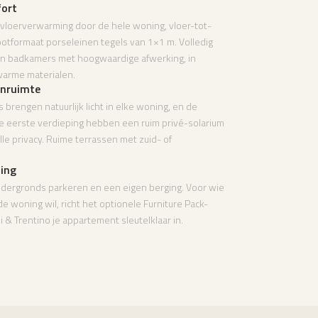
ort
 vloerverwarming door de hele woning, vloer-tot-
otformaat porseleinen tegels van 1×1 m. Volledig
en badkamers met hoogwaardige afwerking, in
warme materialen.
enruimte
s brengen natuurlijk licht in elke woning, en de
 eerste verdieping hebben een ruim privé-solarium
lle privacy. Ruime terrassen met zuid- of
ting
ndergronds parkeren en een eigen berging. Voor wie
e woning wil, richt het optionele Furniture Pack-
& Trentino je appartement sleutelklaar in.