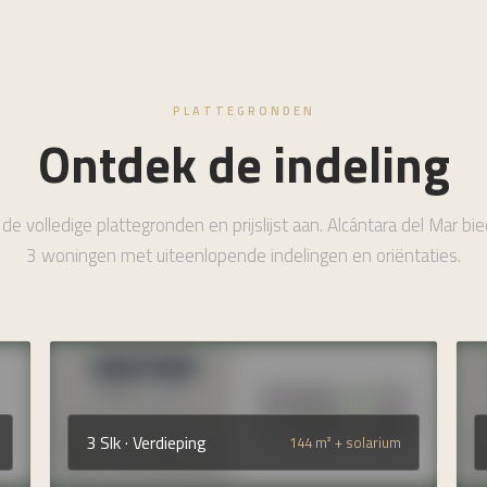
PLATTEGRONDEN
Ontdek de indeling
de volledige plattegronden en prijslijst aan. Alcántara del Mar bi
3 woningen met uiteenlopende indelingen en oriëntaties.
3 Slk · Verdieping
144 m² + solarium