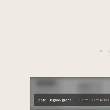
Vraag 
2 Slk · Begane grond
109 m² + 13 m² terras