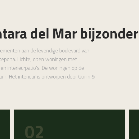
tara del Mar bijzonder
artementen aan de levendige boulevard van
stepona. Lichte, open woningen met
en interieurpatio's. De woningen op de
ium. Het interieur is ontworpen door Gunni &
02