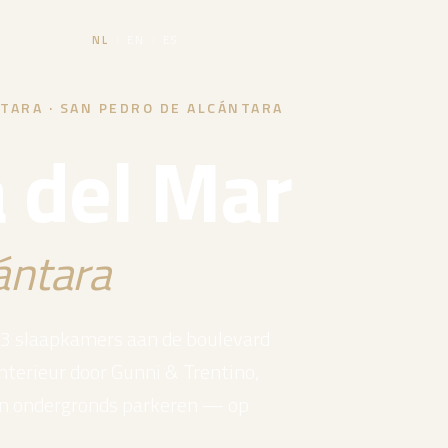
NL
|
EN
|
ES
TARA · SAN PEDRO DE ALCÁNTARA
a del Mar
ántara
 slaapkamers aan de boulevard
nterieur door Gunni & Trentino,
 en ondergronds parkeren — op