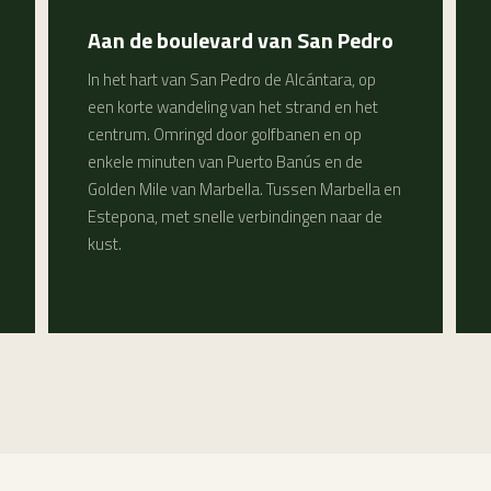
Aan de boulevard van San Pedro
In het hart van San Pedro de Alcántara, op
een korte wandeling van het strand en het
centrum. Omringd door golfbanen en op
enkele minuten van Puerto Banús en de
Golden Mile van Marbella. Tussen Marbella en
Estepona, met snelle verbindingen naar de
kust.