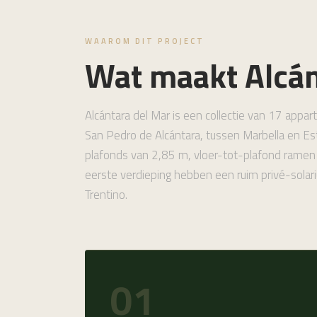
WAAROM DIT PROJECT
Wat maakt Alcán
Alcántara del Mar is een collectie van 17 app
San Pedro de Alcántara, tussen Marbella en E
plafonds van 2,85 m, vloer-tot-plafond ramen 
eerste verdieping hebben een ruim privé-solar
Trentino.
01