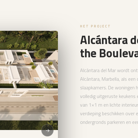
HET PROJECT
Alcántara d
the Boulev
Alcántara del Mar wordt ont
Alcántara, Marbella, als een
slaapkamers. De woningen h
volledig uitgeruste keukens
van 1×1 m en lichte interie
verdieping beschikken over e
ondergronds parkeren en een
→