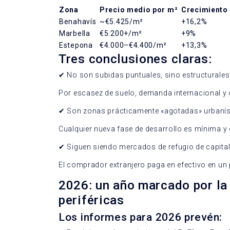
Zona
Precio medio por m²
Crecimiento
Benahavís
~€5.425/m²
+16,2%
Marbella
€5.200+/m²
+9%
Estepona
€4.000–€4.400/m²
+13,3%
Tres conclusiones claras:
✔
No son subidas puntuales, sino estructurales
Por escasez de suelo, demanda internacional y 
✔
Son zonas prácticamente «agotadas» urbaní
Cualquier nueva fase de desarrollo es mínima y
✔
Siguen siendo mercados de refugio de capita
El comprador extranjero paga en efectivo en un 
2026: un año marcado por la
periféricas
Los informes para 2026 prevén: