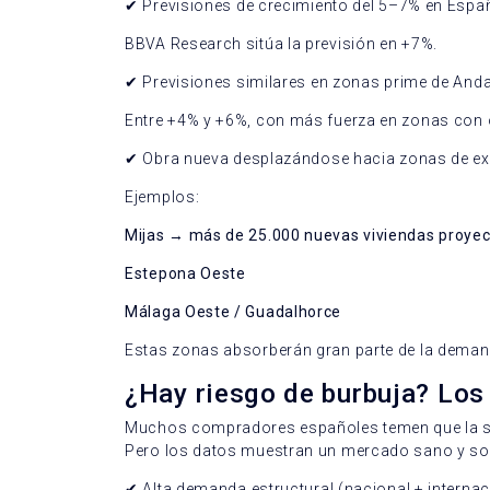
✔
Previsiones de crecimiento del 5–7% en Espa
BBVA Research sitúa la previsión en +7%.
✔
Previsiones similares en zonas prime de Anda
Entre +4% y +6%, con más fuerza en zonas con o
✔
Obra nueva desplazándose hacia zonas de e
Ejemplos:
Mijas → más de 25.000 nuevas viviendas proye
Estepona Oeste
Málaga Oeste / Guadalhorce
Estas zonas absorberán gran parte de la deman
¿Hay riesgo de burbuja? Los
Muchos compradores españoles temen que la su
Pero los datos muestran un mercado sano y so
✔
Alta demanda estructural (nacional + internac