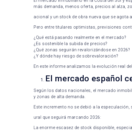
El mercado inmobiliario en la Costa del Sol y e
más demanda, menos oferta, precios al alza, z
acional y un stock de obra nueva que se agota a
Pero entre titulares optimistas, previsiones 
¿Qué está pasando realmente en el mercado?
¿Es sostenible la subida de precios?
¿Qué zonas seguirán revalorizándose en 2026?
¿Y dónde hay riesgo de sobrevaloración?
En este informe analizamos la evolución real 
El mercado español ce
Según los datos nacionales, el mercado inmobil
y zonas de alta demanda.
Este incremento no se debió a la especulación, s
ural que seguirá marcando 2026:
La enorme escasez de stock disponible, especi