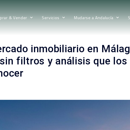
prar & Vender
Servicios
Mudarse a Andalucía
ercado inmobiliario en Málag
in filtros y análisis que lo
onocer