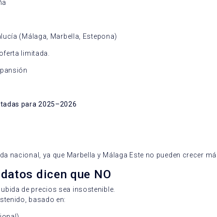
ña
lucía (Málaga, Marbella, Estepona)
ferta limitada.
xpansión
ctadas para 2025–2026
da nacional, ya que Marbella y Málaga Este no pueden crecer má
 datos dicen que NO
bida de precios sea insostenible.
stenido, basado en:
ional)