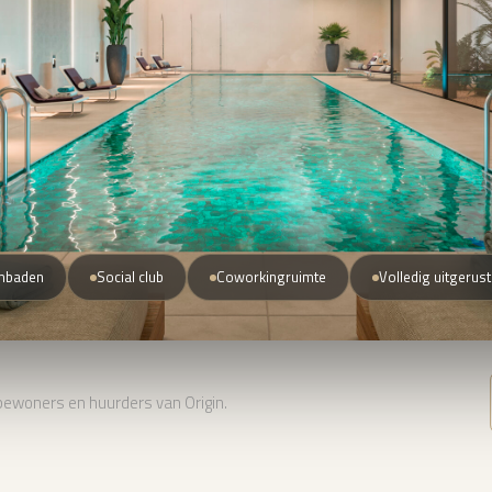
mbaden
Social club
Coworkingruimte
Volledig uitgerus
 bewoners en huurders van Origin.