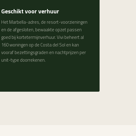
Geschikt voor verhuur
Het Marbella-adres, de resort-voorzieningen
en de afgesloten, bewaakte opzet passen
goed bij kortetermijnverhuur. Vivi beheert al
160 woningen op de Costa del Sol en kan
vooraf bezettingsgraden en nachtprijzen per
unit-type doorrekenen.