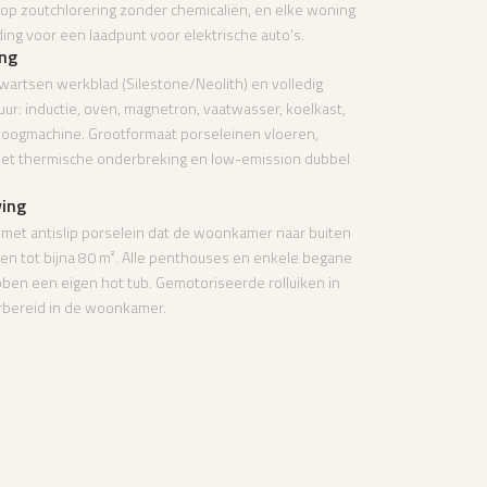
p zoutchlorering zonder chemicaliën, en elke woning
ing voor een laadpunt voor elektrische auto's.
ing
artsen werkblad (Silestone/Neolith) en volledig
r: inductie, oven, magnetron, vaatwasser, koelkast,
roogmachine. Grootformaat porseleinen vloeren,
met thermische onderbreking en low-emission dubbel
ving
met antislip porselein dat de woonkamer naar buiten
sen tot bijna 80 m². Alle penthouses en enkele begane
en een eigen hot tub. Gemotoriseerde rolluiken in
rbereid in de woonkamer.