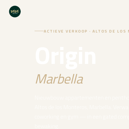
ACTIEVE VERKOOP · ALTOS DE LOS
Origin
Marbella
Nieuwbouw appartementen en penthou
Altos de los Monteros, Marbella. Verwa
coworking en gym — in een gated comp
bewaking.