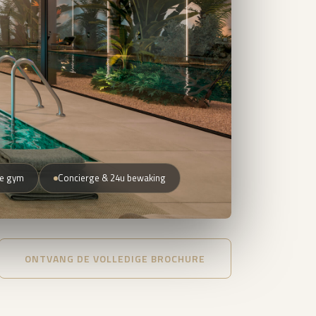
te gym
Concierge & 24u bewaking
ONTVANG DE VOLLEDIGE BROCHURE