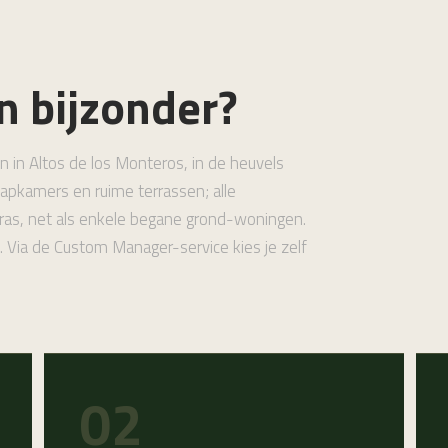
n bijzonder?
n in Altos de los Monteros, in de heuvels
apkamers en ruime terrassen; alle
ras, net als enkele begane grond-woningen.
. Via de Custom Manager-service kies je zelf
02