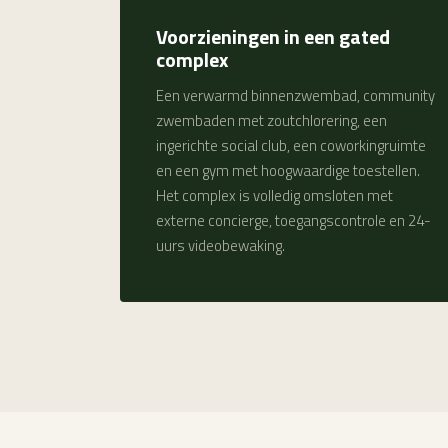
Voorzieningen in een gated
complex
Een verwarmd binnenzwembad, community
zwembaden met zoutchlorering, een
ingerichte social club, een coworkingruimte
en een gym met hoogwaardige toestellen.
Het complex is volledig omsloten met
externe concierge, toegangscontrole en 24-
uurs videobewaking.