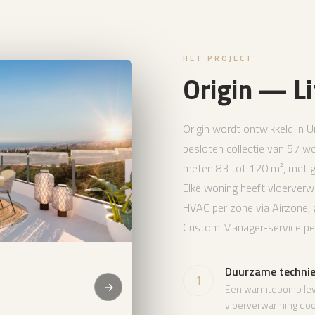
HET PROJECT
Origin — Li
Origin wordt ontwikkeld in U
besloten collectie van 57 w
meten 83 tot 120 m², met g
Elke woning heeft vloerve
HVAC per zone via Airzone, 
Custom Manager-service pers
Duurzame techni
1
→
Een warmtepomp leve
vloerverwarming doo