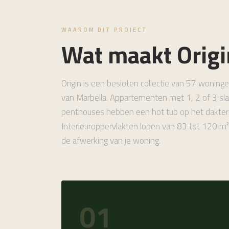
WAAROM DIT PROJECT
Wat maakt Origi
Origin is een besloten collectie van 57 woninge
van Marbella. Appartementen met 1, 2 of 3 sla
penthouses hebben een hot tub op het dakter
Interieuroppervlakten lopen van 83 tot 120 m²
de afwerking van je woning.
01