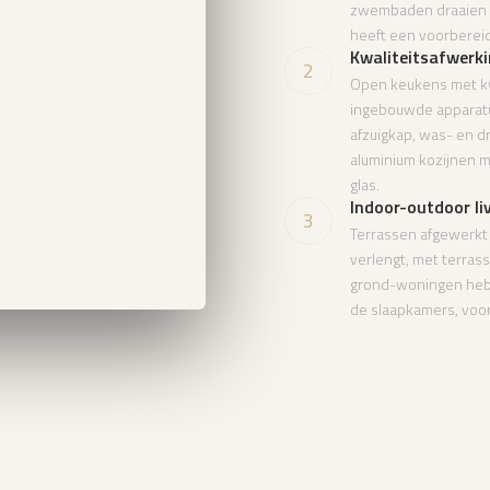
zwembaden draaien o
heeft een voorbereid
Kwaliteitsafwerk
2
Open keukens met kw
ingebouwde apparatuu
afzuigkap, was- en d
aluminium kozijnen 
glas.
Indoor-outdoor li
3
Terrassen afgewerkt 
verlengt, met terras
grond-woningen hebb
de slaapkamers, voo