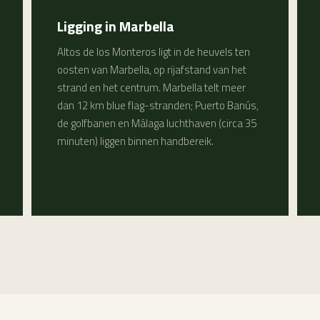
Ligging in Marbella
Altos de los Monteros ligt in de heuvels ten
oosten van Marbella, op rijafstand van het
strand en het centrum. Marbella telt meer
dan 12 km blue flag-stranden; Puerto Banús,
de golfbanen en Málaga luchthaven (circa 35
minuten) liggen binnen handbereik.