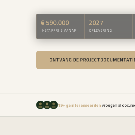
€ 590.000
2027
INSTAPPRIJS VANAF
OPLEVERING
ONTVANG DE PROJECTDOCUMENTATI
19+ geïnteresseerden
vroegen al docume