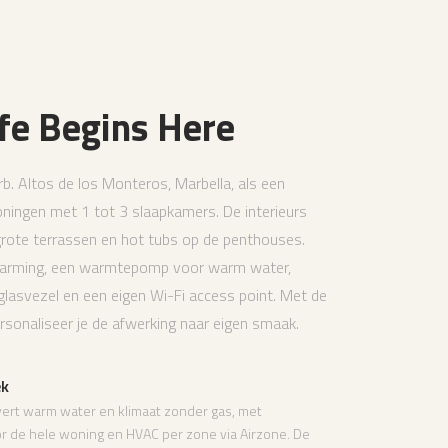
fe Begins Here
rb. Altos de los Monteros, Marbella, als een
oningen met 1 tot 3 slaapkamers. De interieurs
rote terrassen en hot tubs op de penthouses.
rwarming, een warmtepomp voor warm water,
glasvezel en een eigen Wi-Fi access point. Met de
onaliseer je de afwerking naar eigen smaak.
ek
rt warm water en klimaat zonder gas, met
r de hele woning en HVAC per zone via Airzone. De