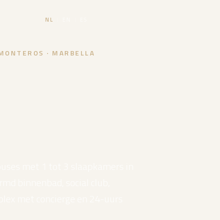
NL
|
EN
|
ES
 MONTEROS · MARBELLA
ses met 1 tot 3 slaapkamers in
rmd binnenbad, social club,
lex met concierge en 24-uurs