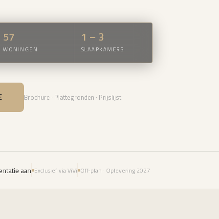
57
1 – 3
WONINGEN
SLAAPKAMERS
E
Brochure · Plattegronden · Prijslijst
ntatie aan
Exclusief via ViVi
Off-plan · Oplevering 2027