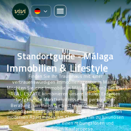
Standortguide - Málaga
Immobilien & Lifestyle
Finden Sie Ihr Traumhaus mit einer
vertrauenswürdigen Immobilienagentur in Málaga
Möchten Sie eine Immobilie in Málaga kaufen? Bei VIVI
REAL ESTATE kombinieren unsere lokalen Experten
tiefgehende Marktkenntnisse mit persönlicher
Beratung, um Ihnen die besten Immobilien in dieser
lebendigen Stadt an der Costa del Sol zu zeigen. Von
modernen Apartments am Strand bis hin zu luxuriösen
Villen sorgen wir für einen reibungslosen und
stressfreien Kaufprozess.