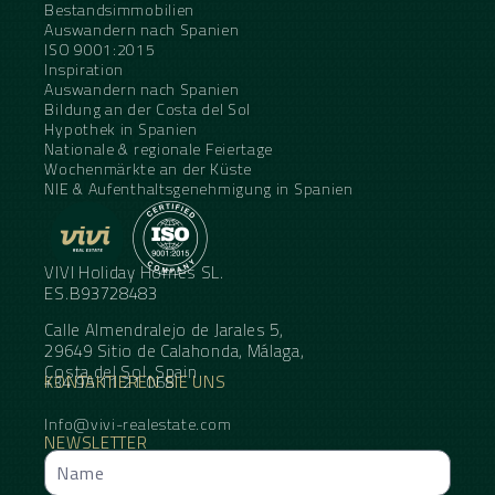
Bestandsimmobilien
Auswandern nach Spanien
ISO 9001:2015
Inspiration
Auswandern nach Spanien
Bildung an der Costa del Sol
Hypothek in Spanien
Nationale & regionale Feiertage
Wochenmärkte an der Küste
NIE & Aufenthaltsgenehmigung in Spanien
VIVI Holiday Homes SL.
ES.B93728483
Calle Almendralejo de Jarales 5,
29649 Sitio de Calahonda, Málaga,
Costa del Sol, Spain
KONTAKTIEREN SIE UNS
+34 95 11 21 068
Info@vivi-realestate.com
NEWSLETTER