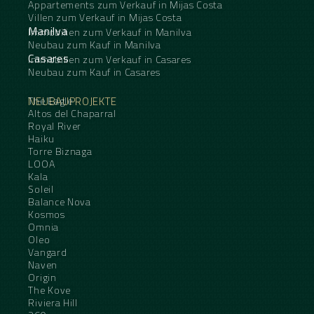
Appartements zum Verkauf in Mijas Costa
Villen zum Verkauf in Mijas Costa
Manilva
Immobilien zum Verkauf in Manilva
Neubau zum Kauf in Manilva
Casares
Immobilien zum Verkauf in Casares
Neubau zum Kauf in Casares
NEUBAUPROJEKTE
The Eagle
Altos del Chaparral
Royal River
Haiku
Torre Biznaga
LOOA
Kala
Soleil
Balance Nova
Kosmos
Omnia
Oleo
Vangard
Naven
Origin
The Kove
Riviera Hill