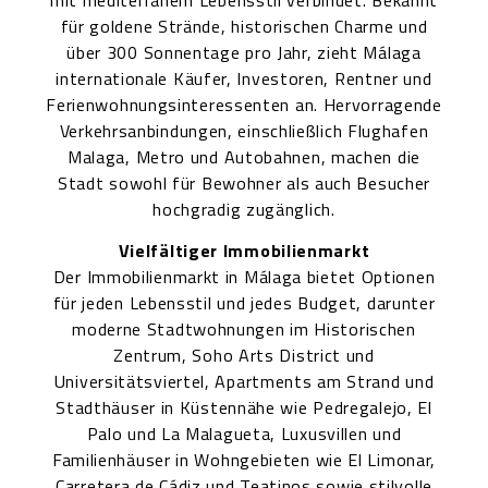
mit mediterranem Lebensstil verbindet. Bekannt
für goldene Strände, historischen Charme und
über 300 Sonnentage pro Jahr, zieht Málaga
internationale Käufer, Investoren, Rentner und
Ferienwohnungsinteressenten an. Hervorragende
Verkehrsanbindungen, einschließlich Flughafen
Malaga, Metro und Autobahnen, machen die
Stadt sowohl für Bewohner als auch Besucher
hochgradig zugänglich.
Vielfältiger Immobilienmarkt
Der Immobilienmarkt in Málaga bietet Optionen
für jeden Lebensstil und jedes Budget, darunter
moderne Stadtwohnungen im Historischen
Zentrum, Soho Arts District und
Universitätsviertel, Apartments am Strand und
Stadthäuser in Küstennähe wie Pedregalejo, El
Palo und La Malagueta, Luxusvillen und
Familienhäuser in Wohngebieten wie El Limonar,
Carretera de Cádiz und Teatinos sowie stilvolle