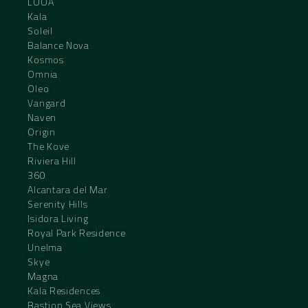
LOOA
Kala
Soleil
Balance Nova
Kosmos
Omnia
Oleo
Vangard
Naven
Origin
The Kove
Riviera Hill
360
Alcantara del Mar
Serenity Hills
Isidora Living
Royal Park Residence
Unelma
Skye
Magna
Kala Residences
Bastion Sea Views