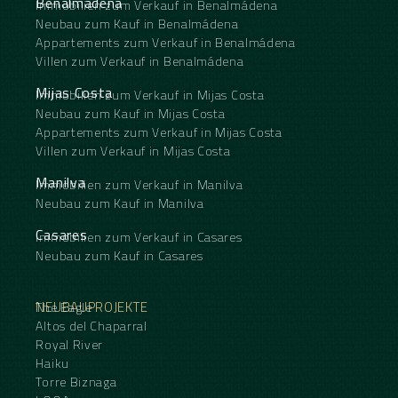
Benalmádena
Immobilien zum Verkauf in Benalmádena
Neubau zum Kauf in Benalmádena
Appartements zum Verkauf in Benalmádena
Villen zum Verkauf in Benalmádena
Mijas Costa
Immobilien zum Verkauf in Mijas Costa
Neubau zum Kauf in Mijas Costa
Appartements zum Verkauf in Mijas Costa
Villen zum Verkauf in Mijas Costa
Manilva
Immobilien zum Verkauf in Manilva
Neubau zum Kauf in Manilva
Casares
Immobilien zum Verkauf in Casares
Neubau zum Kauf in Casares
NEUBAUPROJEKTE
The Eagle
Altos del Chaparral
Royal River
Haiku
Torre Biznaga