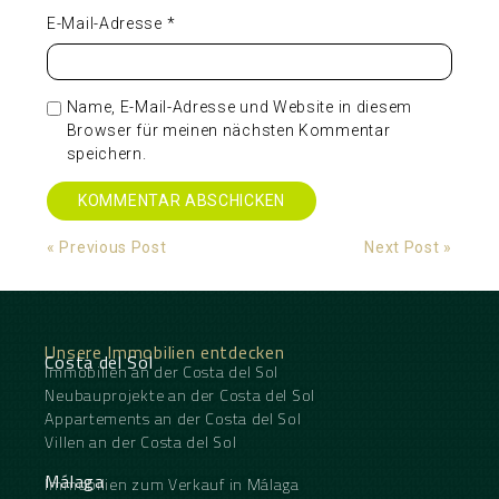
E-Mail-Adresse
*
Name, E-Mail-Adresse und Website in diesem
Browser für meinen nächsten Kommentar
speichern.
Alternative:
« Previous Post
Next Post »
Unsere Immobilien entdecken
Costa del Sol
Immobilien an der Costa del Sol
Neubauprojekte an der Costa del Sol
Appartements an der Costa del Sol
Villen an der Costa del Sol
Málaga
Immobilien zum Verkauf in Málaga