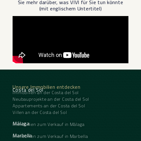
Sie mehr darüber, was VIVI für Sie tun könnte
(mit englischem Untertitel)
Unsere Immobilien entdecken
Costa del Sol
Immobilien an der Costa del Sol
Neubauprojekte an der Costa del Sol
Appartements an der Costa del Sol
Villen an der Costa del Sol
Málaga
Immobilien zum Verkauf in Málaga
Marbella
Immobilien zum Verkauf in Marbella