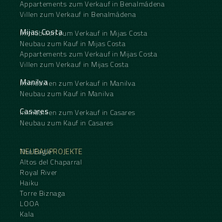
Appartements zum Verkauf in Benalmádena
Villen zum Verkauf in Benalmádena
Mijas Costa
Immobilien zum Verkauf in Mijas Costa
Neubau zum Kauf in Mijas Costa
Appartements zum Verkauf in Mijas Costa
Villen zum Verkauf in Mijas Costa
Manilva
Immobilien zum Verkauf in Manilva
Neubau zum Kauf in Manilva
Casares
Immobilien zum Verkauf in Casares
Neubau zum Kauf in Casares
NEUBAUPROJEKTE
The Eagle
Altos del Chaparral
Royal River
Haiku
Torre Biznaga
LOOA
Kala