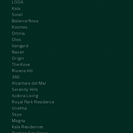
LOOA
Kala
Soleil
Balance Nova
Kosmos
Omnia
Oleo
Vangard
Naven
Origin
The Kove
Riviera Hill
360
Alcantara del Mar
Serenity Hills
Isidora Living
Royal Park Residence
Unelma
Skye
Magna
Kala Residences
Bastion Sea Views