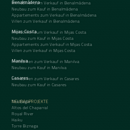
Benalmádena
Immobilien zum Verkauf in Benalmádena
Neubau zum Kauf in Benalmádena
Appartements zum Verkauf in Benalmádena
Villen zum Verkauf in Benalmádena
Mijas Costa
Immobilien zum Verkauf in Mijas Costa
Neubau zum Kauf in Mijas Costa
Appartements zum Verkauf in Mijas Costa
Villen zum Verkauf in Mijas Costa
Manilva
Immobilien zum Verkauf in Manilva
Neubau zum Kauf in Manilva
Casares
Immobilien zum Verkauf in Casares
Neubau zum Kauf in Casares
NEUBAUPROJEKTE
The Eagle
Altos del Chaparral
Royal River
Haiku
Torre Biznaga