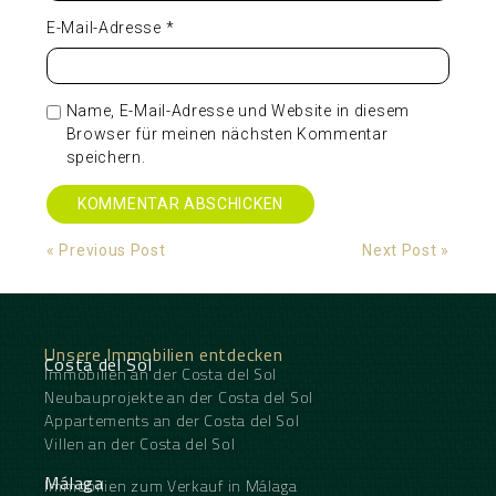
E-Mail-Adresse
*
Name, E-Mail-Adresse und Website in diesem
Browser für meinen nächsten Kommentar
speichern.
Alternative:
« Previous Post
Next Post »
Unsere Immobilien entdecken
Costa del Sol
Immobilien an der Costa del Sol
Neubauprojekte an der Costa del Sol
Appartements an der Costa del Sol
Villen an der Costa del Sol
Málaga
Immobilien zum Verkauf in Málaga