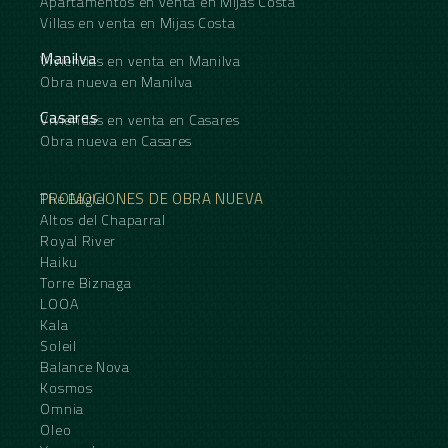
Apartamentos en venta en Mijas Costa
Villas en venta en Mijas Costa
Manilva
Viviendas en venta en Manilva
Obra nueva en Manilva
Casares
Viviendas en venta en Casares
Obra nueva en Casares
PROMOCIONES DE OBRA NUEVA
The Eagle
Altos del Chaparral
Royal River
Haiku
Torre Biznaga
LOOA
Kala
Soleil
Balance Nova
Kosmos
Omnia
Oleo