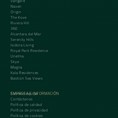
Vangard
Naven
Origin
The Kove
Riviera Hill
360
Alcantara del Mar
Serenity Hills
Isidora Living
Royal Park Residence
Unelma
Skye
Magna
Kala Residences
Bastion Sea Views
EMPRESA E INFORMACIÓN
Sobre el equipo
Contáctanos
Política de calidad
Política de privacidad
Política de cookies