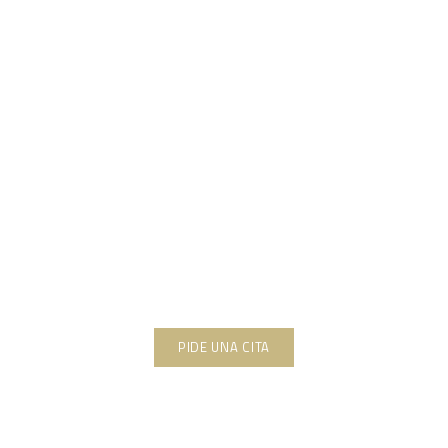
Orientación experta en cada
paso del camino
Compra la casa
de tus sueños
con
ViVi REAL
ESTATE
PIDE UNA CITA