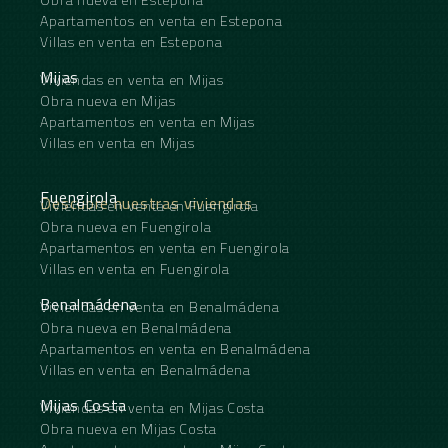
Apartamentos en venta en Estepona
Villas en venta en Estepona
Mijas
Viviendas en venta en Mijas
Obra nueva en Mijas
Apartamentos en venta en Mijas
Villas en venta en Mijas
Fuengirola
Descubre nuestras viviendas
Viviendas en venta en Fuengirola
Obra nueva en Fuengirola
Apartamentos en venta en Fuengirola
Villas en venta en Fuengirola
Benalmádena
Viviendas en venta en Benalmádena
Obra nueva en Benalmádena
Apartamentos en venta en Benalmádena
Villas en venta en Benalmádena
Mijas Costa
Viviendas en venta en Mijas Costa
Obra nueva en Mijas Costa