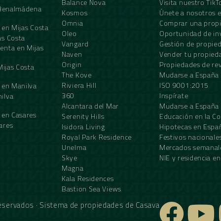
Balance Nova
Visita nuestro TikT
n Benalmádena
Kosmos
Únete a nosotros 
Omnia
Comprar una prop
 en Mijas Costa
Oleo
Oportunidad de in
as Costa
Vangard
Gestión de propie
enta en Mijas
Naven
Vender tu propied
Origin
Propiedades de re
Mijas Costa
The Kove
Mudarse a España
Riviera Hill
ISO 9001:2015
 en Manilva
360
Inspírate
ilva
Alcantara del Mar
Mudarse a España
 en Casares
Serenity Hills
Educación en la Co
ares
Isidora Living
Hipotecas en Espa
Royal Park Residence
Festivos nacionale
Unelma
Mercados semanale
Skye
NIE y residencia e
Magna
Kala Residences
Bastion Sea Views
reservados · Sistema de propiedades de
Casava