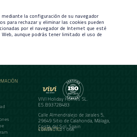
vo mediante la configuración de su navegador
tos para rechazar y eliminar las cookies pueden
orcionadas por el navegador de Internet que esté
io Web, aunque podrás tener limitado el uso de
RMACIÓN
VIVI Holiday Homes SL.
ES.B93728483
dad
Calle Almendralejo de Jarales 5,
iones
29649 Sitio de Calahonda, Málaga,
be
Costa del Sol, Spain
CONTACTO
+34 95 11 21 068
gram