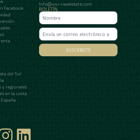
ok
Info@vivi-realestate.com
en Facebook
BOLETÍN
iedad
versión
dades
ad
venta
SUSCRÍBETE
Alternative:
sta del Sol
ña
s y regionales
s en la costa
n España