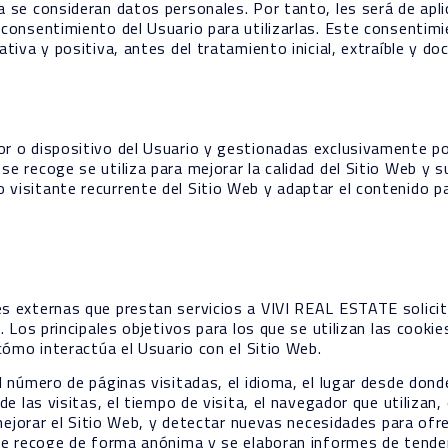
 se consideran datos personales. Por tanto, les será de aplic
 consentimiento del Usuario para utilizarlas. Este consenti
ativa y positiva, antes del tratamiento inicial, extraíble y d
or o dispositivo del Usuario y gestionadas exclusivamente p
se recoge se utiliza para mejorar la calidad del Sitio Web y 
visitante recurrente del Sitio Web y adaptar el contenido p
s externas que prestan servicios a VIVI REAL ESTATE solicit
b. Los principales objetivos para los que se utilizan las cook
 cómo interactúa el Usuario con el Sitio Web.
l número de páginas visitadas, el idioma, el lugar desde donde
de las visitas, el tiempo de visita, el navegador que utilizan,
a mejorar el Sitio Web, y detectar nuevas necesidades para ofr
 se recoge de forma anónima y se elaboran informes de tendenc