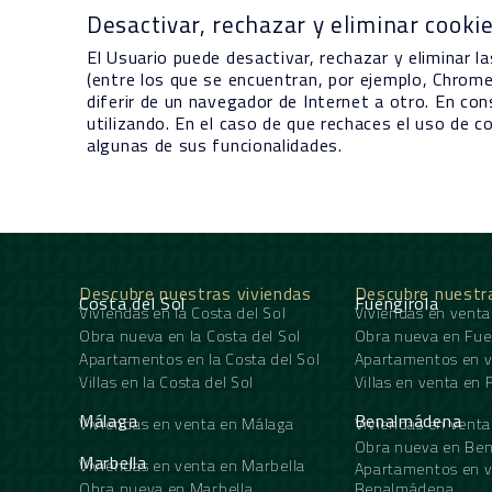
Desactivar, rechazar y eliminar cooki
El Usuario puede desactivar, rechazar y eliminar 
(entre los que se encuentran, por ejemplo, Chrome,
diferir de un navegador de Internet a otro. En con
utilizando. En el caso de que rechaces el uso de c
algunas de sus funcionalidades.
Descubre nuestras viviendas
Descubre nuestr
Costa del Sol
Fuengirola
Viviendas en la Costa del Sol
Viviendas en venta
Obra nueva en la Costa del Sol
Obra nueva en Fue
Apartamentos en la Costa del Sol
Apartamentos en v
Villas en la Costa del Sol
Villas en venta en 
Málaga
Benalmádena
Viviendas en venta en Málaga
Viviendas en vent
Obra nueva en Be
Marbella
Viviendas en venta en Marbella
Apartamentos en v
Obra nueva en Marbella
Benalmádena