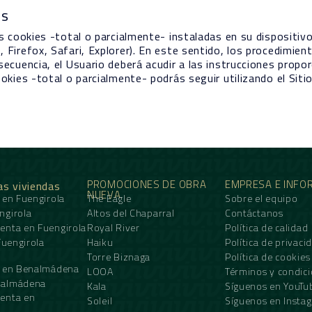
es
las cookies -total o parcialmente- instaladas en su dispositi
 Firefox, Safari, Explorer). En este sentido, los procedimien
secuencia, el Usuario deberá acudir a las instrucciones prop
ookies -total o parcialmente- podrás seguir utilizando el Sit
PROMOCIONES DE OBRA
EMPRESA E INFO
as viviendas
NUEVA
 en Fuengirola
The Eagle
Sobre el equipo
ngirola
Altos del Chaparral
Contáctanos
enta en Fuengirola
Royal River
Política de calidad
Fuengirola
Haiku
Política de privaci
Torre Biznaga
Política de cookies
a en Benalmádena
LOOA
Términos y condic
nalmádena
Kala
Síguenos en YouTu
enta en
Soleil
Síguenos en Insta