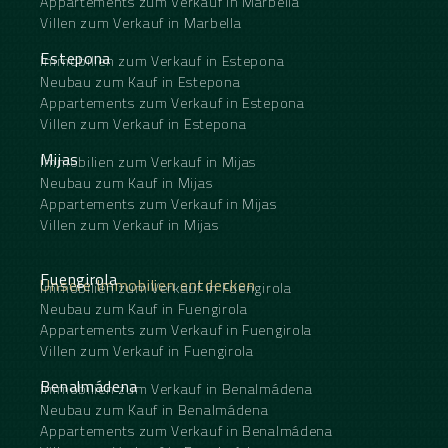
Appartements zum Verkauf in Marbella
Villen zum Verkauf in Marbella
Estepona
Immobilien zum Verkauf in Estepona
Neubau zum Kauf in Estepona
Appartements zum Verkauf in Estepona
Villen zum Verkauf in Estepona
Mijas
Immobilien zum Verkauf in Mijas
Neubau zum Kauf in Mijas
Appartements zum Verkauf in Mijas
Villen zum Verkauf in Mijas
Fuengirola
Unsere Immobilien entdecken
Immobilien zum Verkauf in Fuengirola
Neubau zum Kauf in Fuengirola
Appartements zum Verkauf in Fuengirola
Villen zum Verkauf in Fuengirola
Benalmádena
Immobilien zum Verkauf in Benalmádena
Neubau zum Kauf in Benalmádena
Appartements zum Verkauf in Benalmádena