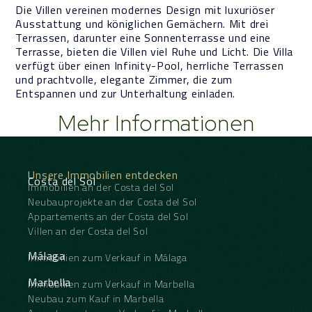
Die Villen vereinen modernes Design mit luxuriöser
Ausstattung und königlichen Gemächern. Mit drei
Terrassen, darunter eine Sonnenterrasse und eine
Terrasse, bieten die Villen viel Ruhe und Licht. Die Villa
verfügt über einen Infinity-Pool, herrliche Terrassen
und prachtvolle, elegante Zimmer, die zum
Entspannen und zur Unterhaltung einladen.
Mehr Informationen
Unsere Immobilien entdecken
Costa del Sol
Immobilien an der Costa del Sol
Neubauprojekte an der Costa del Sol
Appartements an der Costa del Sol
Villen an der Costa del Sol
Málaga
Immobilien zum Verkauf in Málaga
Marbella
Immobilien zum Verkauf in Marbella
Neubau zum Kauf in Marbella