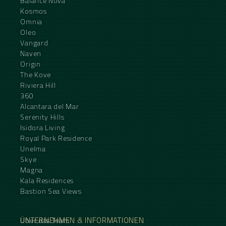
Balance Nova
Kosmos
Omnia
Oleo
Vangard
Naven
Origin
The Kove
Riviera Hill
360
Alcantara del Mar
Serenity Hills
Isidora Living
Royal Park Residence
Unelma
Skye
Magna
Kala Residences
Bastion Sea Views
UNTERNEHMEN & INFORMATIONEN
Über das Team