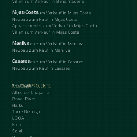
Villen zum Verkauf in Benalmádena
Mijas Costa
Immobilien zum Verkauf in Mijas Costa
Neubau zum Kauf in Mijas Costa
Appartements zum Verkauf in Mijas Costa
Villen zum Verkauf in Mijas Costa
Manilva
Immobilien zum Verkauf in Manilva
Neubau zum Kauf in Manilva
Casares
Immobilien zum Verkauf in Casares
Neubau zum Kauf in Casares
NEUBAUPROJEKTE
The Eagle
Altos del Chaparral
Royal River
Haiku
Torre Biznaga
LOOA
Kala
Soleil