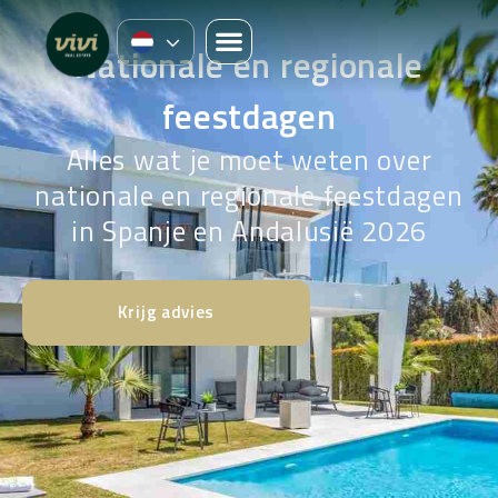
Nationale en regionale
feestdagen
Alles wat je moet weten over
nationale en regionale feestdagen
in Spanje en Andalusië 2026
Krijg advies