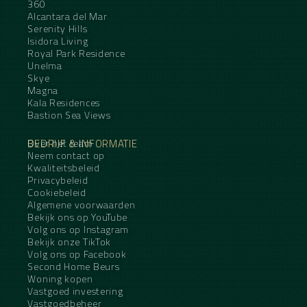
360
Alcantara del Mar
Serenity Hills
Isidora Living
Royal Park Residence
Unelma
Skye
Magna
Kala Residences
Bastion Sea Views
BEDRIJF & INFORMATIE
Over het team
Neem contact op
Kwaliteitsbeleid
Privacybeleid
Cookiebeleid
Algemene voorwaarden
Bekijk ons op YouTube
Volg ons op Instagram
Bekijk onze TikTok
Volg ons op Facebook
Second Home Beurs
Woning kopen
Vastgoed investering
Vastgoedbeheer