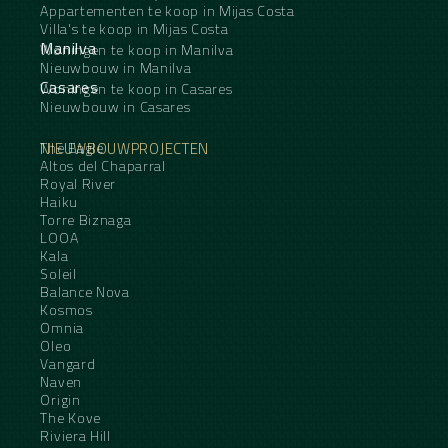
Appartementen te koop in Mijas Costa
Villa's te koop in Mijas Costa
Manilva
Woningen te koop in Manilva
Nieuwbouw in Manilva
Casares
Woningen te koop in Casares
Nieuwbouw in Casares
NIEUWBOUWPROJECTEN
The Eagle
Altos del Chaparral
Royal River
Haiku
Torre Biznaga
LOOA
Kala
Soleil
Balance Nova
Kosmos
Omnia
Oleo
Vangard
Naven
Origin
The Kove
Riviera Hill