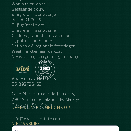
Woning verkopen
Bestaande bouw
Emigreren naar Spanje
ISO 9001:2015
Blijf geïnspireerd
Emigreren naar Spanje
Onderwijs aan de Costa del Sol
Hypotheek in Spanje
Nationale & regionale feestdagen
Weekmarkten aan de kust
NIE & verblijfsvergunning in Spanje
VIVI Holiday Homes SL.
ES.B93728483
Calle Almendralejo de Jarales 5,
29649 Sitio de Calahonda, Málaga,
Costa del Sol, Spain
NEEM CONTACT MET ONS OP
+34 95 11 21 068
Info@vivi-realestate.com
NIEUWSBRIEF