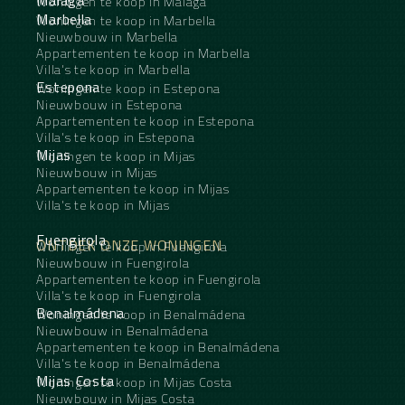
Málaga
Woningen te koop in Málaga
Marbella
Woningen te koop in Marbella
Nieuwbouw in Marbella
Appartementen te koop in Marbella
Villa's te koop in Marbella
Estepona
Woningen te koop in Estepona
Nieuwbouw in Estepona
Appartementen te koop in Estepona
Villa's te koop in Estepona
Mijas
Woningen te koop in Mijas
Nieuwbouw in Mijas
Appartementen te koop in Mijas
Villa's te koop in Mijas
Fuengirola
ONTDEK ONZE WONINGEN
Woningen te koop in Fuengirola
Nieuwbouw in Fuengirola
Appartementen te koop in Fuengirola
Villa's te koop in Fuengirola
Benalmádena
Woningen te koop in Benalmádena
Nieuwbouw in Benalmádena
Appartementen te koop in Benalmádena
Villa's te koop in Benalmádena
Mijas Costa
Woningen te koop in Mijas Costa
Nieuwbouw in Mijas Costa