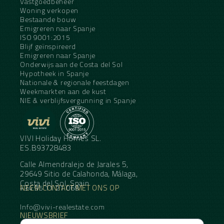
Vastgoedbeheer
Woning verkopen
Bestaande bouw
Emigreren naar Spanje
ISO 9001:2015
Blijf geïnspireerd
Emigreren naar Spanje
Onderwijs aan de Costa del Sol
Hypotheek in Spanje
Nationale & regionale feestdagen
Weekmarkten aan de kust
NIE & verblijfsvergunning in Spanje
VIVI Holiday Homes SL.
ES.B93728483
Calle Almendralejo de Jarales 5,
29649 Sitio de Calahonda, Málaga,
Costa del Sol, Spain
NEEM CONTACT MET ONS OP
+34 95 11 21 068
Info@vivi-realestate.com
NIEUWSBRIEF