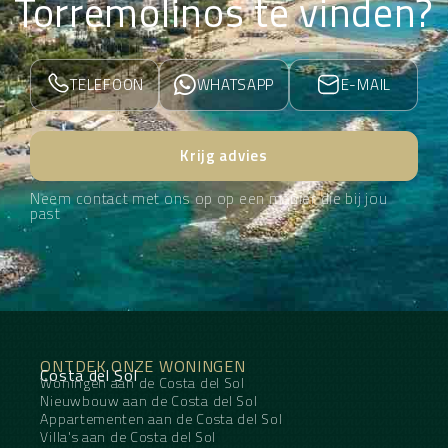
Torremolinos te vinden?
TELEFOON
WHATSAPP
E-MAIL
Krijg advies
Neem contact met ons op op een manier die bij jou
past
ONTDEK ONZE WONINGEN
Costa del Sol
Woningen aan de Costa del Sol
Nieuwbouw aan de Costa del Sol
Appartementen aan de Costa del Sol
Villa's aan de Costa del Sol