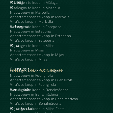
Málaga
Woningen te koop in Málaga
Marbella
Woningen te koop in Marbella
Nieuwbouw in Marbella
Appartementen te koop in Marbella
Villa's te koop in Marbella
Estepona
Woningen te koop in Estepona
Nieuwbouw in Estepona
Appartementen te koop in Estepona
Villa's te koop in Estepona
Mijas
Woningen te koop in Mijas
Nieuwbouw in Mijas
Appartementen te koop in Mijas
Villa's te koop in Mijas
Fuengirola
ONTDEK ONZE WONINGEN
Woningen te koop in Fuengirola
Nieuwbouw in Fuengirola
Appartementen te koop in Fuengirola
Villa's te koop in Fuengirola
Benalmádena
Woningen te koop in Benalmádena
Nieuwbouw in Benalmádena
Appartementen te koop in Benalmádena
Villa's te koop in Benalmádena
Mijas Costa
Woningen te koop in Mijas Costa