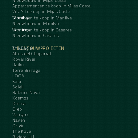
Nieuwbouw in Mijas Costa
Appartementen te koop in Mijas Costa
Villa's te koop in Mijas Costa
Manilva
Woningen te koop in Manilva
Nieuwbouw in Manilva
Casares
Woningen te koop in Casares
Nieuwbouw in Casares
NIEUWBOUWPROJECTEN
The Eagle
Altos del Chaparral
Royal River
Haiku
Torre Biznaga
LOOA
Kala
Soleil
Balance Nova
Kosmos
Omnia
Oleo
Vangard
Naven
Origin
The Kove
Riviera Hill