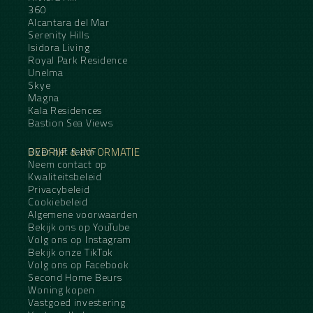
360
Alcantara del Mar
Serenity Hills
Isidora Living
Royal Park Residence
Unelma
Skye
Magna
Kala Residences
Bastion Sea Views
BEDRIJF & INFORMATIE
Over het team
Neem contact op
Kwaliteitsbeleid
Privacybeleid
Cookiebeleid
Algemene voorwaarden
Bekijk ons op YouTube
Volg ons op Instagram
Bekijk onze TikTok
Volg ons op Facebook
Second Home Beurs
Woning kopen
Vastgoed investering