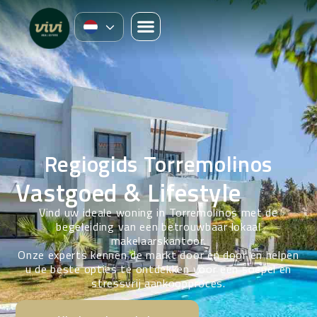
Regiogids Torremolinos
Vastgoed & Lifestyle
Vind uw ideale woning in Torremolinos met de
begeleiding van een betrouwbaar lokaal
makelaarskantoor.
Onze experts kennen de markt door en door en helpen
u de beste opties te ontdekken voor een soepel en
stressvrij aankoopproces.