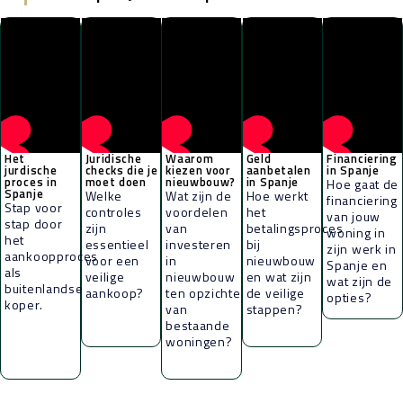
Het
Juridische
Waarom
Geld
Financiering
jurdische
checks die je
kiezen voor
aanbetalen
in Spanje
proces in
moet doen
nieuwbouw?
in Spanje
Hoe gaat de
Spanje
Welke
Wat zijn de
Hoe werkt
financiering
Stap voor
controles
voordelen
het
van jouw
stap door
zijn
van
betalingsproces
woning in
het
essentieel
investeren
bij
zijn werk in
aankoopproces
voor een
in
nieuwbouw
Spanje en
als
veilige
nieuwbouw
en wat zijn
wat zijn de
buitenlandse
aankoop?
ten opzichte
de veilige
opties?
koper.
van
stappen?
bestaande
woningen?