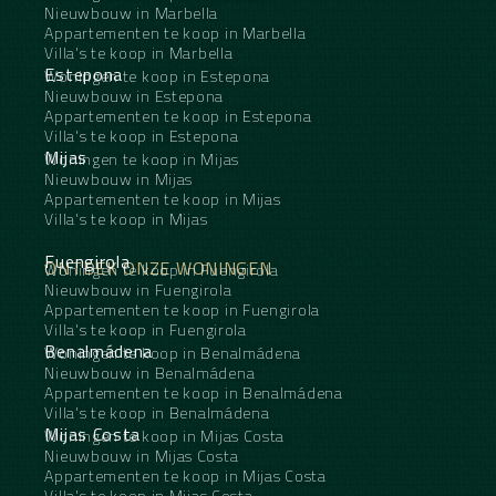
Nieuwbouw in Marbella
Appartementen te koop in Marbella
Villa's te koop in Marbella
Estepona
Woningen te koop in Estepona
Nieuwbouw in Estepona
Appartementen te koop in Estepona
Villa's te koop in Estepona
Mijas
Woningen te koop in Mijas
Nieuwbouw in Mijas
Appartementen te koop in Mijas
Villa's te koop in Mijas
Fuengirola
ONTDEK ONZE WONINGEN
Woningen te koop in Fuengirola
Nieuwbouw in Fuengirola
Appartementen te koop in Fuengirola
Villa's te koop in Fuengirola
Benalmádena
Woningen te koop in Benalmádena
Nieuwbouw in Benalmádena
Appartementen te koop in Benalmádena
Villa's te koop in Benalmádena
Mijas Costa
Woningen te koop in Mijas Costa
Nieuwbouw in Mijas Costa
Appartementen te koop in Mijas Costa
Villa's te koop in Mijas Costa