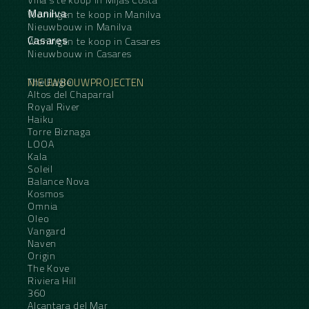
Manilva
Woningen te koop in Manilva
Nieuwbouw in Manilva
Casares
Woningen te koop in Casares
Nieuwbouw in Casares
NIEUWBOUWPROJECTEN
The Eagle
Altos del Chaparral
Royal River
Haiku
Torre Biznaga
LOOA
Kala
Soleil
Balance Nova
Kosmos
Omnia
Oleo
Vangard
Naven
Origin
The Kove
Riviera Hill
360
Alcantara del Mar