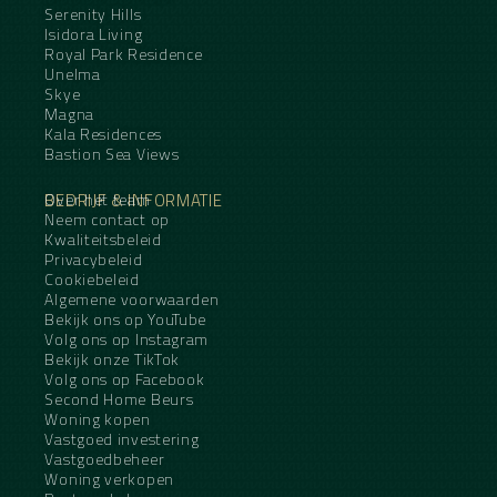
Serenity Hills
Isidora Living
Royal Park Residence
Unelma
Skye
Magna
Kala Residences
Bastion Sea Views
BEDRIJF & INFORMATIE
Over het team
Neem contact op
Kwaliteitsbeleid
Privacybeleid
Cookiebeleid
Algemene voorwaarden
Bekijk ons op YouTube
Volg ons op Instagram
Bekijk onze TikTok
Volg ons op Facebook
Second Home Beurs
Woning kopen
Vastgoed investering
Vastgoedbeheer
Woning verkopen