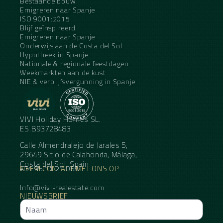
Bestaande bouw
Emigreren naar Spanje
ISO 9001:2015
Blijf geïnspireerd
Emigreren naar Spanje
Onderwijs aan de Costa del Sol
Hypotheek in Spanje
Nationale & regionale feestdagen
Weekmarkten aan de kust
NIE & verblijfsvergunning in Spanje
VIVI Holiday Homes SL.
ES.B93728483
Calle Almendralejo de Jarales 5,
29649 Sitio de Calahonda, Málaga,
Costa del Sol, Spain
NEEM CONTACT MET ONS OP
+34 95 11 21 068
Info@vivi-realestate.com
NIEUWSBRIEF