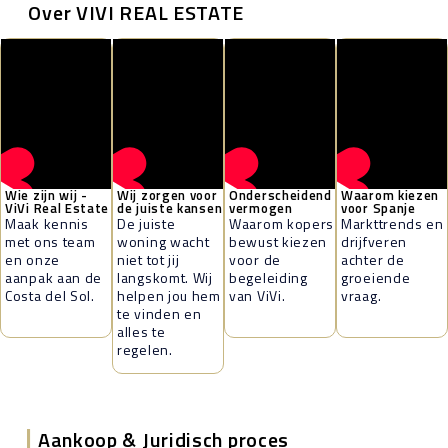
Over VIVI REAL ESTATE
Wie zijn wij -
Wij zorgen voor
Onderscheidend
Waarom kiezen
ViVi Real Estate
de juiste kansen
vermogen
voor Spanje
Maak kennis
De juiste
Waarom kopers
Markttrends en
met ons team
woning wacht
bewust kiezen
drijfveren
en onze
niet tot jij
voor de
achter de
aanpak aan de
langskomt. Wij
begeleiding
groeiende
Costa del Sol.
helpen jou hem
van ViVi.
vraag.
te vinden en
alles te
regelen.
|
Aankoop & Juridisch proces