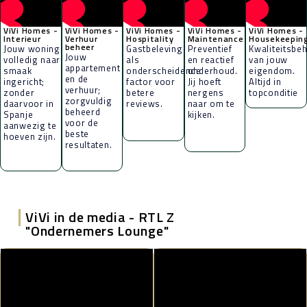
ViVi Homes -
ViVi Homes -
ViVi Homes -
ViVi Homes -
ViVi Homes -
Interieur
Verhuur
Hospitality
Maintenance
Housekeepin
beheer
Jouw woning
Gastbeleving
Preventief
Kwaliteitsbe
Jouw
volledig naar
als
en reactief
van jouw
appartement
smaak
onderscheidende
onderhoud.
eigendom.
en de
ingericht;
factor voor
Jij hoeft
Altijd in
verhuur;
zonder
betere
nergens
topconditie
zorgvuldig
daarvoor in
reviews.
naar om te
beheerd
Spanje
kijken.
voor de
aanwezig te
beste
hoeven zijn.
resultaten.
|
ViVi in de media - RTL Z
"Ondernemers Lounge"