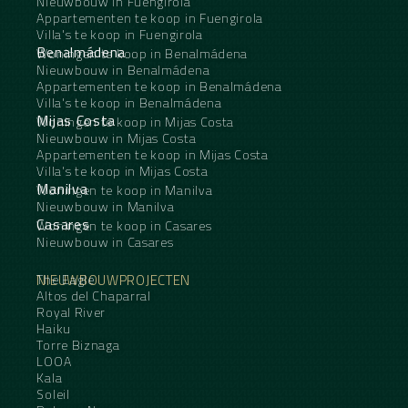
Nieuwbouw in Fuengirola
Appartementen te koop in Fuengirola
Villa's te koop in Fuengirola
Benalmádena
Woningen te koop in Benalmádena
Nieuwbouw in Benalmádena
Appartementen te koop in Benalmádena
Villa's te koop in Benalmádena
Mijas Costa
Woningen te koop in Mijas Costa
Nieuwbouw in Mijas Costa
Appartementen te koop in Mijas Costa
Villa's te koop in Mijas Costa
Manilva
Woningen te koop in Manilva
Nieuwbouw in Manilva
Casares
Woningen te koop in Casares
Nieuwbouw in Casares
NIEUWBOUWPROJECTEN
The Eagle
Altos del Chaparral
Royal River
Haiku
Torre Biznaga
LOOA
Kala
Soleil