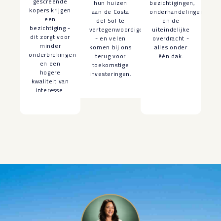
gescreende
hun huizen
bezichtigingen,
kopers krijgen
aan de Costa
onderhandelingen
een
del Sol te
en de
bezichtiging -
vertegenwoordigen
uiteindelijke
dit zorgt voor
- en velen
overdracht -
minder
komen bij ons
alles onder
onderbrekingen
terug voor
één dak.
en een
toekomstige
hogere
investeringen.
kwaliteit van
interesse.