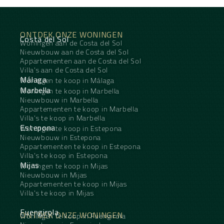
ONTDEK ONZE WONINGEN
Costa del Sol
Woningen aan de Costa del Sol
Nieuwbouw aan de Costa del Sol
Appartementen aan de Costa del Sol
Villa's aan de Costa del Sol
Málaga
Woningen te koop in Málaga
Marbella
Woningen te koop in Marbella
Nieuwbouw in Marbella
Appartementen te koop in Marbella
Villa's te koop in Marbella
Estepona
Woningen te koop in Estepona
Nieuwbouw in Estepona
Appartementen te koop in Estepona
Villa's te koop in Estepona
Mijas
Woningen te koop in Mijas
Nieuwbouw in Mijas
Appartementen te koop in Mijas
Villa's te koop in Mijas
Fuengirola
ONTDEK ONZE WONINGEN
Woningen te koop in Fuengirola