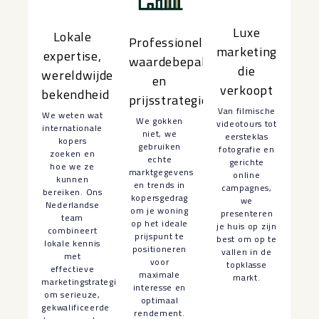
Luxe
Lokale
Professionele
marketing
expertise,
waardebepaling
die
wereldwijde
en
verkoopt
bekendheid
prijsstrategie
Van filmische
We weten wat
We gokken
videotours tot
internationale
niet, we
eersteklas
kopers
gebruiken
fotografie en
zoeken en
echte
gerichte
hoe we ze
marktgegevens
online
kunnen
en trends in
campagnes,
bereiken. Ons
kopersgedrag
we
Nederlandse
om je woning
presenteren
team
op het ideale
je huis op zijn
combineert
prijspunt te
best om op te
lokale kennis
positioneren
vallen in de
met
voor
topklasse
effectieve
maximale
markt.
marketingstrategieën
interesse en
om serieuze,
optimaal
gekwalificeerde
rendement.