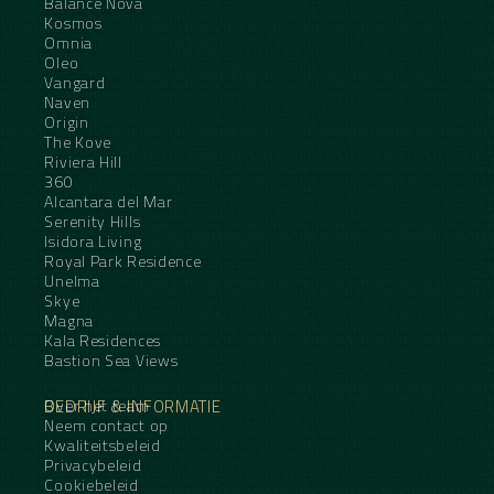
Balance Nova
Kosmos
Omnia
Oleo
Vangard
Naven
Origin
The Kove
Riviera Hill
360
Alcantara del Mar
Serenity Hills
Isidora Living
Royal Park Residence
Unelma
Skye
Magna
Kala Residences
Bastion Sea Views
BEDRIJF & INFORMATIE
Over het team
Neem contact op
Kwaliteitsbeleid
Privacybeleid
Cookiebeleid