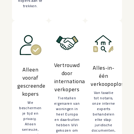
kopers aan te
trekken.
Vertrouwd
Alles-in-
Alleen
door
één
vooraf
internationale
verkoopoplossin
gescreende
verkopers
Van taxatie
kopers
Tientallen
tot notaris,
We
eigenaren van
onze interne
beschermen
woningen in
experts
je tijd en
heel Europa
behandelen
privacy.
en daarbuiten
elke stap:
Alleen
hebben ViVi
juridische
serieuze,
gekozen om
documenten,