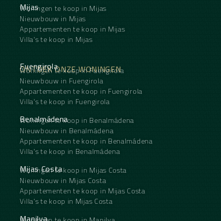
Mijas
Woningen te koop in Mijas
Nieuwbouw in Mijas
Appartementen te koop in Mijas
Villa's te koop in Mijas
Fuengirola
ONTDEK ONZE WONINGEN
Woningen te koop in Fuengirola
Nieuwbouw in Fuengirola
Appartementen te koop in Fuengirola
Villa's te koop in Fuengirola
Benalmádena
Woningen te koop in Benalmádena
Nieuwbouw in Benalmádena
Appartementen te koop in Benalmádena
Villa's te koop in Benalmádena
Mijas Costa
Woningen te koop in Mijas Costa
Nieuwbouw in Mijas Costa
Appartementen te koop in Mijas Costa
Villa's te koop in Mijas Costa
Manilva
Woningen te koop in Manilva