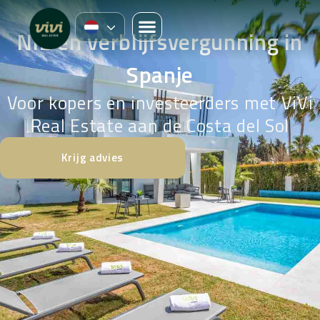
NIE en verblijfsvergunning in
Spanje
Voor kopers en investeerders met ViVi
Real Estate aan de Costa del Sol
Krijg advies