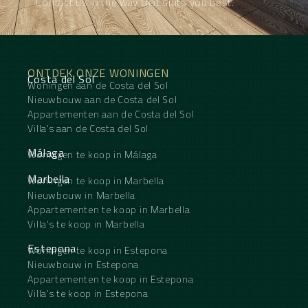
Contact us in the way that suits you best.
ONTDEK ONZE WONINGEN
Costa del Sol
Woningen aan de Costa del Sol
Nieuwbouw aan de Costa del Sol
Appartementen aan de Costa del Sol
Villa's aan de Costa del Sol
Málaga
Woningen te koop in Málaga
Marbella
Woningen te koop in Marbella
Nieuwbouw in Marbella
Appartementen te koop in Marbella
Villa's te koop in Marbella
Estepona
Woningen te koop in Estepona
Nieuwbouw in Estepona
Appartementen te koop in Estepona
Villa's te koop in Estepona