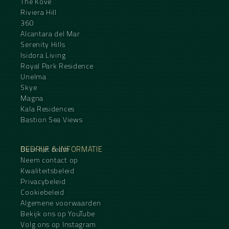
The Kove
Riviera Hill
360
Alcantara del Mar
Serenity Hills
Isidora Living
Royal Park Residence
Unelma
Skye
Magna
Kala Residences
Bastion Sea Views
BEDRIJF & INFORMATIE
Over het team
Neem contact op
Kwaliteitsbeleid
Privacybeleid
Cookiebeleid
Algemene voorwaarden
Bekijk ons op YouTube
Volg ons op Instagram