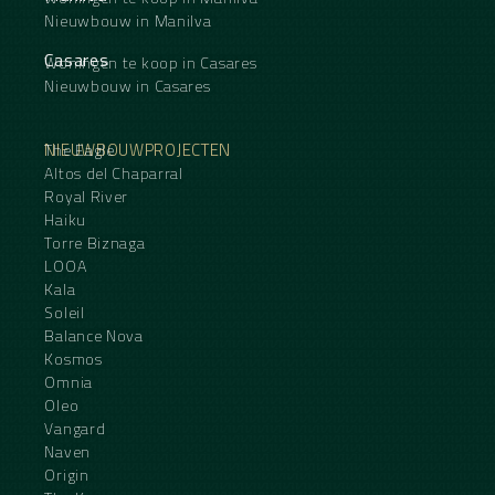
Nieuwbouw in Manilva
Casares
Woningen te koop in Casares
Nieuwbouw in Casares
NIEUWBOUWPROJECTEN
The Eagle
Altos del Chaparral
Royal River
Haiku
Torre Biznaga
LOOA
Kala
Soleil
Balance Nova
Kosmos
Omnia
Oleo
Vangard
Naven
Origin