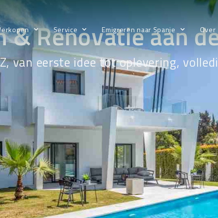
 & Renovatie aan de 
Verkopen
Service
Emigreren naar Spanje
Over
 Z, van eerste idee tot oplevering, voll