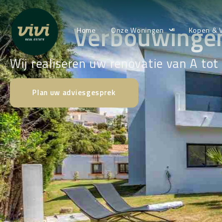
Verbouwingen
Home
Onze Woningen
Kopen & 
Wij realiseren uw renovatie van A tot
Plan uw adviesgesprek