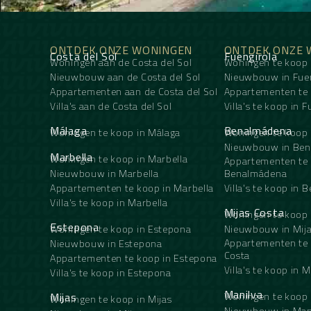
ONTDEK ONZE WONINGEN
ONTDEK ONZE 
Costa del Sol
Fuengirola
Woningen aan de Costa del Sol
Woningen te koop 
Nieuwbouw aan de Costa del Sol
Nieuwbouw in Fuen
Appartementen aan de Costa del Sol
Appartementen te 
Villa's aan de Costa del Sol
Villa's te koop in 
Málaga
Benalmádena
Woningen te koop in Málaga
Woningen te koop
Nieuwbouw in Be
Marbella
Woningen te koop in Marbella
Appartementen te 
Nieuwbouw in Marbella
Benalmádena
Appartementen te koop in Marbella
Villa's te koop in
Villa's te koop in Marbella
Mijas Costa
Woningen te koop 
Estepona
Woningen te koop in Estepona
Nieuwbouw in Mija
Appartementen te 
Nieuwbouw in Estepona
Costa
Appartementen te koop in Estepona
Villa's te koop in M
Villa's te koop in Estepona
Manilva
Mijas
Woningen te koop 
Woningen te koop in Mijas
Nieuwbouw in Man