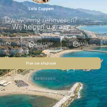
Loïs Cuppen
Uw woning renoveren?
Wij helpen u graag
BELLEN
WHATSAPP
EMAIL
Plan uw afspraak
ct op, op de manier die bij u past