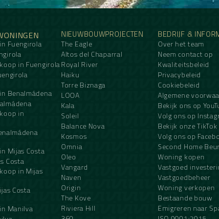
NIEUWBOUWPROJECTEN
BEDRIJF & INFOR
WONINGEN
in Fuengirola
The Eagle
Over het team
girola
Altos del Chaparral
Neem contact op
koop in Fuengirola
Royal River
Kwaliteitsbeleid
Fuengirola
Haiku
Privacybeleid
Torre Biznaga
Cookiebeleid
 in Benalmádena
LOOA
Algemene voorwa
nalmádena
Kala
Bekijk ons op YouT
koop in
Soleil
Volg ons op Insta
Balance Nova
Bekijk onze TikTok
 Benalmádena
Kosmos
Volg ons op Faceb
Omnia
Second Home Beu
in Mijas Costa
Oleo
Woning kopen
s Costa
Vangard
Vastgoed invester
koop in Mijas
Naven
Vastgoedbeheer
Origin
Woning verkopen
ijas Costa
The Kove
Bestaande bouw
Riviera Hill
Emigreren naar Sp
in Manilva
360
ISO 9001:2015
ilva