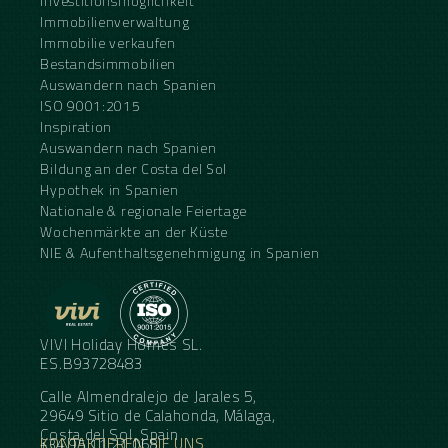
Investitionsmöglichkeit
Immobilienverwaltung
Immobilie verkaufen
Bestandsimmobilien
Auswandern nach Spanien
ISO 9001:2015
Inspiration
Auswandern nach Spanien
Bildung an der Costa del Sol
Hypothek in Spanien
Nationale & regionale Feiertage
Wochenmärkte an der Küste
NIE & Aufenthaltsgenehmigung in Spanien
VIVI Holiday Homes SL.
ES.B93728483
Calle Almendralejo de Jarales 5,
29649 Sitio de Calahonda, Málaga,
Costa del Sol, Spain
KONTAKTIEREN SIE UNS
+34 95 11 21 068