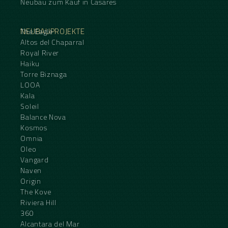
Neubau zum Kauf in Casares
NEUBAUPROJEKTE
The Eagle
Altos del Chaparral
Royal River
Haiku
Torre Biznaga
LOOA
Kala
Soleil
Balance Nova
Kosmos
Omnia
Oleo
Vangard
Naven
Origin
The Kove
Riviera Hill
360
Alcantara del Mar