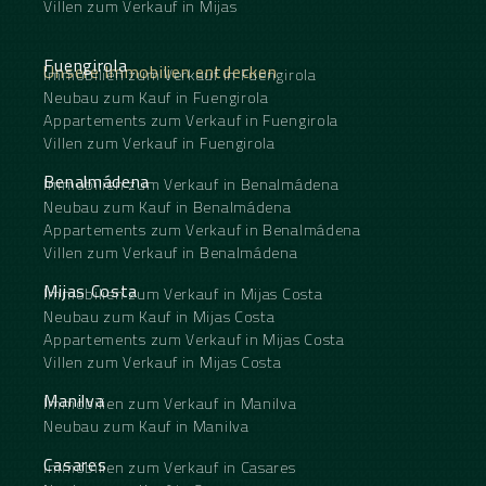
Villen zum Verkauf in Mijas
Fuengirola
Unsere Immobilien entdecken
Immobilien zum Verkauf in Fuengirola
Neubau zum Kauf in Fuengirola
Appartements zum Verkauf in Fuengirola
Villen zum Verkauf in Fuengirola
Benalmádena
Immobilien zum Verkauf in Benalmádena
Neubau zum Kauf in Benalmádena
Appartements zum Verkauf in Benalmádena
Villen zum Verkauf in Benalmádena
Mijas Costa
Immobilien zum Verkauf in Mijas Costa
Neubau zum Kauf in Mijas Costa
Appartements zum Verkauf in Mijas Costa
Villen zum Verkauf in Mijas Costa
Manilva
Immobilien zum Verkauf in Manilva
Neubau zum Kauf in Manilva
Casares
Immobilien zum Verkauf in Casares