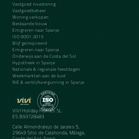
Vastgoed investering
Vastgoedbeheer
Woning verkopen
Bestaande bouw
Emigreren naar Spanje
ISO 9001:2015
Blijf geïnspireerd
Emigreren naar Spanje
Onderwijs aan de Costa del Sol
Hypotheek in Spanje
Nationale & regionale feestdagen
Weekmarkten aan de kust
NIE & verblijfsvergunning in Spanje
VIVI Holiday Homes SL.
ES.B93728483
Calle Almendralejo de Jarales 5,
29649 Sitio de Calahonda, Málaga,
Costa del Sol, Spain