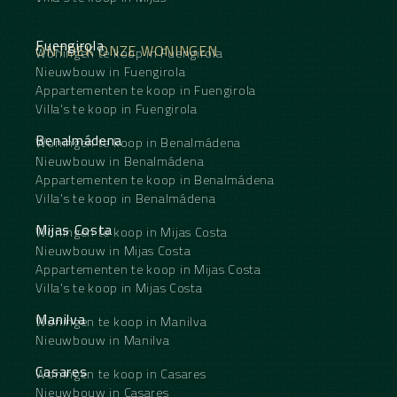
Fuengirola
ONTDEK ONZE WONINGEN
Woningen te koop in Fuengirola
Nieuwbouw in Fuengirola
Appartementen te koop in Fuengirola
Villa's te koop in Fuengirola
Benalmádena
Woningen te koop in Benalmádena
Nieuwbouw in Benalmádena
Appartementen te koop in Benalmádena
Villa's te koop in Benalmádena
Mijas Costa
Woningen te koop in Mijas Costa
Nieuwbouw in Mijas Costa
Appartementen te koop in Mijas Costa
Villa's te koop in Mijas Costa
Manilva
Woningen te koop in Manilva
Nieuwbouw in Manilva
Casares
Woningen te koop in Casares
Nieuwbouw in Casares