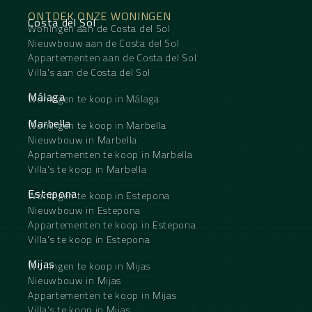
ONTDEK ONZE WONINGEN
Costa del Sol
Woningen aan de Costa del Sol
Nieuwbouw aan de Costa del Sol
Appartementen aan de Costa del Sol
Villa's aan de Costa del Sol
Málaga
Woningen te koop in Málaga
Marbella
Woningen te koop in Marbella
Nieuwbouw in Marbella
Appartementen te koop in Marbella
Villa's te koop in Marbella
Estepona
Woningen te koop in Estepona
Nieuwbouw in Estepona
Appartementen te koop in Estepona
Villa's te koop in Estepona
Mijas
Woningen te koop in Mijas
Nieuwbouw in Mijas
Appartementen te koop in Mijas
Villa's te koop in Mijas