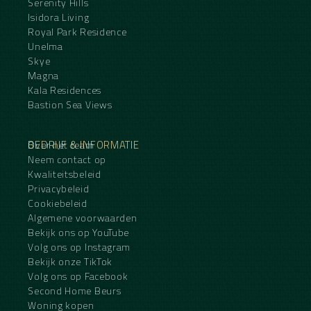
Serenity Hills
Isidora Living
Royal Park Residence
Unelma
Skye
Magna
Kala Residences
Bastion Sea Views
BEDRIJF & INFORMATIE
Over het team
Neem contact op
Kwaliteitsbeleid
Privacybeleid
Cookiebeleid
Algemene voorwaarden
Bekijk ons op YouTube
Volg ons op Instagram
Bekijk onze TikTok
Volg ons op Facebook
Second Home Beurs
Woning kopen