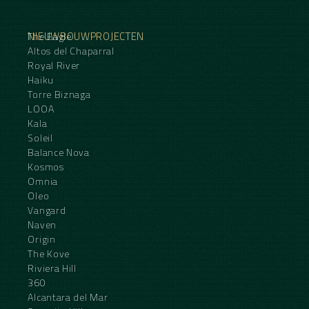
NIEUWBOUWPROJECTEN
The Eagle
Altos del Chaparral
Royal River
Haiku
Torre Biznaga
LOOA
Kala
Soleil
Balance Nova
Kosmos
Omnia
Oleo
Vangard
Naven
Origin
The Kove
Riviera Hill
360
Alcantara del Mar