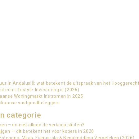
uur in Andalusië: wat betekent de uitspraak van het Hooggerech
 een Lifestyle-Investering is (2026)
aanse Woningmarkt Instromen in 2025
rikaanse vastgoedbeleggers
n categorie
en – en niet alleen de verkoop sluiten?
tijgen — dit betekent het voor kopers in 2026
 Estepona, Mijas, Fuengirola & Benalmádena Vergeleken (2026)