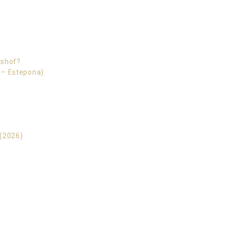
tshof?
s – Estepona)
 (2026)