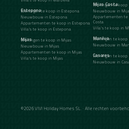
Mijas Costa
Woningen te koop 
Estepona
Woningen te koop in Estepona
Nieuwbouw in Mija
Appartementen te 
Nieuwbouw in Estepona
Costa
Appartementen te koop in Estepona
Villa's te koop in M
Villa's te koop in Estepona
Manilva
Mijas
Woningen te koop 
Woningen te koop in Mijas
Nieuwbouw in Man
Nieuwbouw in Mijas
Appartementen te koop in Mijas
Casares
Woningen te koop 
Villa's te koop in Mijas
Nieuwbouw in Cas
©2026 VIVI Holiday Homes SL. · Alle rechten voorb