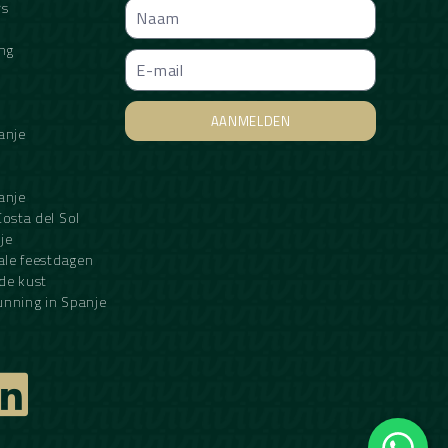
rs
ing
AANMELDEN
anje
Alternative:
anje
osta del Sol
je
ale feestdagen
de kust
gunning in Spanje