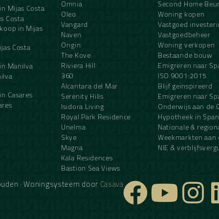
Omnia
Second Home Beu
in Mijas Costa
Oleo
Woning kopen
s Costa
Vangard
Vastgoed invester
koop in Mijas
Naven
Vastgoedbeheer
Origin
Woning verkopen
ijas Costa
The Kove
Bestaande bouw
Riviera Hill
Emigreren naar Sp
in Manilva
360
ISO 9001:2015
ilva
Alcantara del Mar
Blijf geïnspireerd
in Casares
Serenity Hills
Emigreren naar Sp
ares
Isidora Living
Onderwijs aan de C
Royal Park Residence
Hypotheek in Span
Unelma
Nationale & region
Skye
Weekmarkten aan 
Magna
NIE & verblijfsver
Kala Residences
Bastion Sea Views
ehouden · Woningsysteem door
Casava