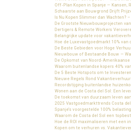
Off‑Plan Kopen in Spanje — Kansen, 
Schaarste aan Bouwgrond Drijft Pri
Is Nu Kopen Slimmer dan Wachten? –
De Grootste Nieuwbouwprojecten van 
Dertigers & Remote Workers Verovere
Belangrijke update voor vakantieverh
Hoe de Luxevastgoedmarkt 10% van d
De Beste Gebieden voor Hoge Verhuur
Nieuwbouw of Bestaande Bouw — Wat 
De Opkomst van Noord‑Amerikaanse K
Waarom buitenlandse kopers 40% van
De 5 Beste Hotspots om te Investeren
Nieuwe Regels Rond Vakantieverhuur 
Recordstijging buitenlandse huizenko
Wonen aan de Costa del Sol: Een leven
De toekomst van duurzaam leven aan 
2025 Vastgoedmarkttrends Costa del
Spanje’s voorgestelde 100% belastin
Waarom de Costa del Sol een topbest
Hoe de ROI maximaliseren met een inv
Kopen om te verhuren vs. Vakantiever