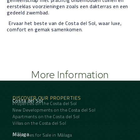
gemeenschap met prachtig onderhouden tuinen en
eersteklas voorzieningen zoals een dakterras en een
gedeeld zwembad
.
Ervaar het beste van de Costa del Sol, waar luxe,
comfort en gemak samenkomen.
More Information
DISCOVER OUR PROPERTIES
Costa del Sol
Properties on the Costa del Sol
New Developments on the Costa del Sol
Apartments on the Costa del Sol
Villas on the Costa del Sol
Málaga
Properties for Sale in Málaga