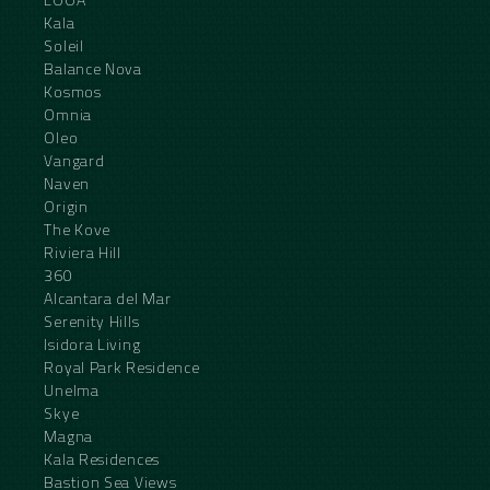
Kala
Soleil
Balance Nova
Kosmos
Omnia
Oleo
Vangard
Naven
Origin
The Kove
Riviera Hill
360
Alcantara del Mar
Serenity Hills
Isidora Living
Royal Park Residence
Unelma
Skye
Magna
Kala Residences
Bastion Sea Views