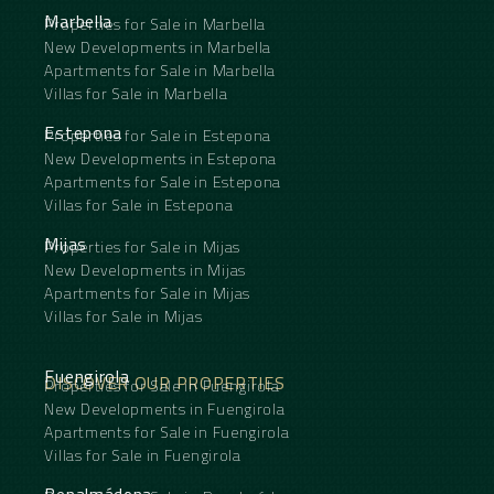
Marbella
Properties for Sale in Marbella
New Developments in Marbella
Apartments for Sale in Marbella
Villas for Sale in Marbella
Estepona
Properties for Sale in Estepona
New Developments in Estepona
Apartments for Sale in Estepona
Villas for Sale in Estepona
Mijas
Properties for Sale in Mijas
New Developments in Mijas
Apartments for Sale in Mijas
Villas for Sale in Mijas
Fuengirola
DISCOVER OUR PROPERTIES
Properties for Sale in Fuengirola
New Developments in Fuengirola
Apartments for Sale in Fuengirola
Villas for Sale in Fuengirola