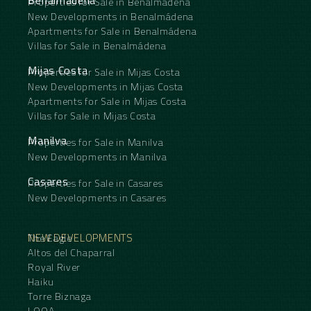
Benalmádena
Properties for Sale in Benalmádena
New Developments in Benalmádena
Apartments for Sale in Benalmádena
Villas for Sale in Benalmádena
Mijas Costa
Properties for Sale in Mijas Costa
New Developments in Mijas Costa
Apartments for Sale in Mijas Costa
Villas for Sale in Mijas Costa
Manilva
Properties for Sale in Manilva
New Developments in Manilva
Casares
Properties for Sale in Casares
New Developments in Casares
NEW DEVELOPMENTS
The Eagle
Altos del Chaparral
Royal River
Haiku
Torre Biznaga
LOOA